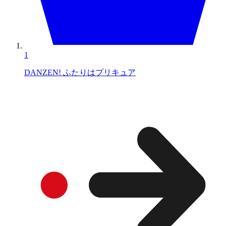
1
DANZEN! ふたりはプリキュア