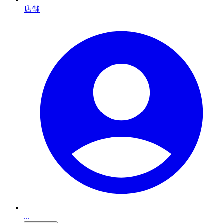
店舗
...