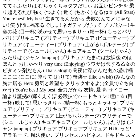
ててもふたりは むちゃくちゃタフだしぃ お互いピンチを 乗
り越えるたび 強く (つよく) 近く (ちかく) なるね☆ (All Stars)
You're best! My best! 生きてるんだから 失敗なんてメじゃな
い! 笑う門に福来るでしょ! ネガティブだって ブッ飛ぶ～! 生
命の花 (目一杯) 咲かせて思いっきり～ (精一杯) もっとバリ
バリ! プリキュア (プリティー) プリキュア (ビューティー) プ
リキュア (キューティー) プリキュア (上がる↑ボルテージ) プ
リティーで (シュールじゃん) キュアキュア (クールじゃん)
ふたりは (ジャン Jump up) プリキュア たまには放課後 のほ
ほんと おしゃべり very time (Enjoying) ウワサは恋する乙女の
ビタミン剤だもん (That's alright) 闇夜に浮かんだ 虹の懸け橋
ここに (ここに) 降りて (おりて) 奇跡☆ (like a wish) (みんなの
胸に居る Hero 勇気と希望を クリックするよ) (全員で立ち向
かう) You're best! My best! 全力だから 友情､愛情､サイコー!
論より証拠の輝くえくぼ 必殺技でハートキュン! 瞳に☆ (目
一杯) 映して! 思いっきり～ (精一杯) もっとキラキラ! プリキ
ュア (プリティー) プリキュア (ビューティー) プリキュア (キ
ューティー) プリキュア (上がる↑ボルテージ) プリティーで
(シュールじゃん) キュアキュア (クールじゃん) ふたりは (ジ
ャン jump up) プリキュア プリキュアプリキュア HUGっと!
アラモード､ 魔法使い､ プリンセス､ハピネス､ ドキドキ スマ