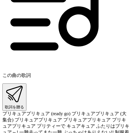
この曲の歌詞
歌詞を贈る
プリキュアプリキュア (ready go) プリキュアプリキュア (大
集合) プリキュアプリキュア プリキュアプリキュア プリキ
ュアプリキュア プリティーで キュアキュア ふたりはプリキ
ュア～! 一難去ってまた一難 ぶっちゃけありえない!! 制服着