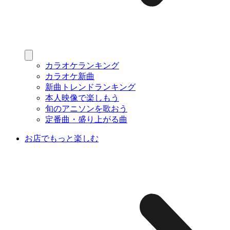
カラオケランキング
カラオケ新曲
新曲トレンドランキング
本人映像で楽しもう
旬のアニソンを歌おう
定番曲・盛り上がる曲
お店でもっと楽しむ