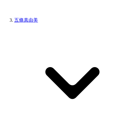
五條真由美