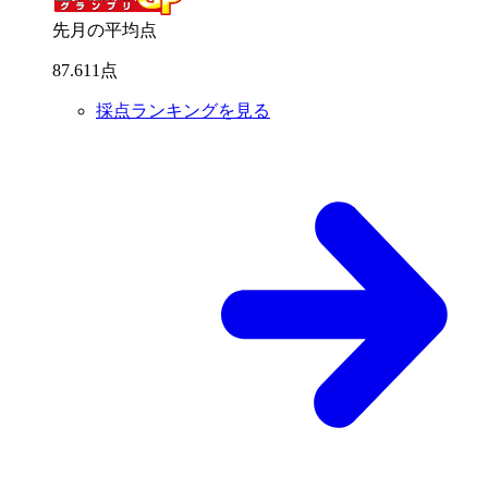
先月の平均点
87
.
611
点
採点ランキングを見る