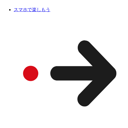
スマホで楽しもう