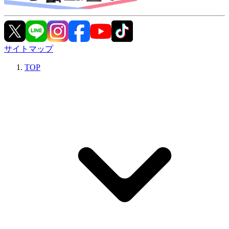
サイトマップ
TOP