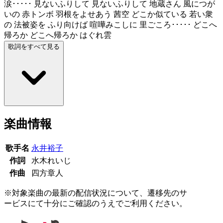
涙･････ 見ないふりして 見ないふりして 地蔵さん 風につが
いの 赤トンボ 羽根をよせあう 茜空 どこか似ている 若い衆
の 法被姿を ふり向けば 喧嘩みこしに 里ごころ･････ どこへ
帰ろか どこへ帰ろか はぐれ雲
歌詞をすべて見る
楽曲情報
歌手名
永井裕子
作詞
水木れいじ
作曲
四方章人
※対象楽曲の最新の配信状況について、遷移先のサ
ービスにて十分にご確認のうえでご利用ください。