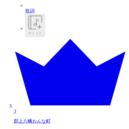
歌詞
マイうた
3
郡上八幡おんな町