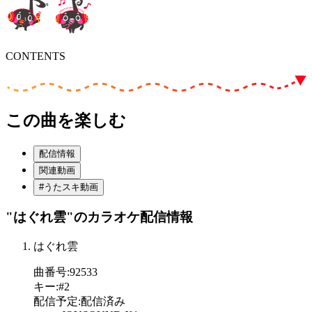
CONTENTS
この曲を楽しむ
配信情報
関連動画
#うたスキ動画
"はぐれ雲"
のカラオケ配信情報
はぐれ雲
曲番号
:
92533
キー
:
#2
配信予定
:
配信済み