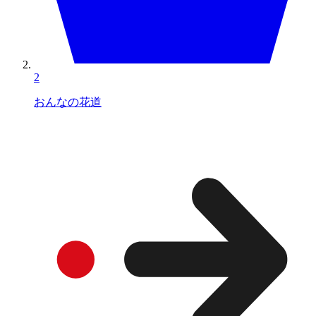
2
おんなの花道