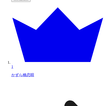
1
かずら橋恋唄