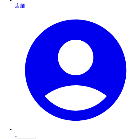
店舗
...