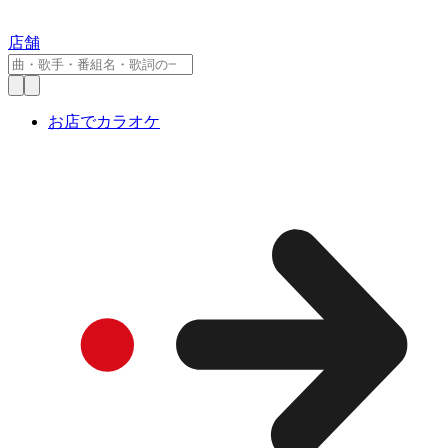
店舗
お店でカラオケ