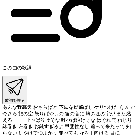
この曲の歌詞
歌詞を贈る
あんな野暮天 おさらばと 下駄を蹴飛ばし ケリつけた なんで
今さら 旅の空 祭りばやしの 笛の音に 胸のほの字が また燃
える･････ 呼べば泣けそな 呼べば泣けそな はぐれ雲 ねじり
鉢巻き 左巻き お鈍すぎるよ 甲斐性なし 追って来たって 知
らないよ やけでつよがり 並べても 花を手向ける 目に