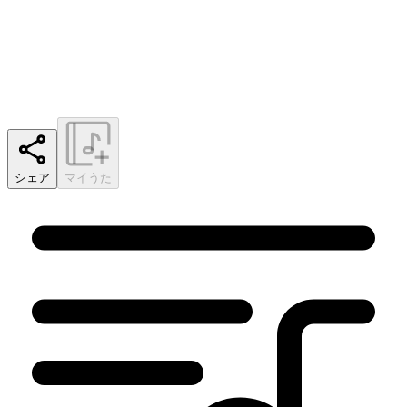
シェア
マイうた