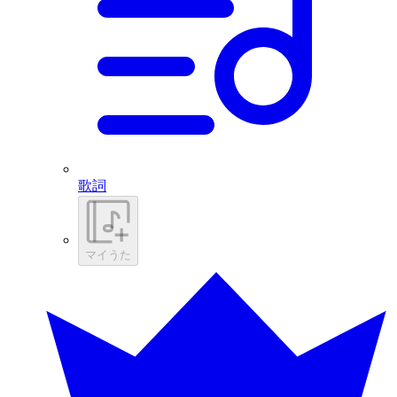
歌詞
マイうた