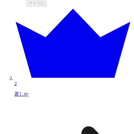
マイうた
2
君しか