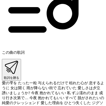
この曲の歌詞
歌詞を贈る
愛の雫を たった一粒 与えられるだけで 枯れた心が 息するよ
うに 女は開く 雨が降らない街で 忘れていた 愛しさは夕立
誘いましょうか? 今夜 抱かれてもいい 私 ずぶ濡れのまま 成
り行き次第で… 今夜 抱かれてもいい すべて 脱がされたいの
純愛のクレッシェンド 愛した理由を ひとつ失くした ジグソ