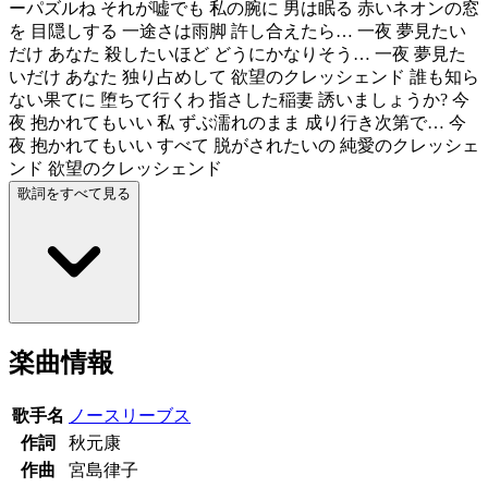
ーパズルね それが嘘でも 私の腕に 男は眠る 赤いネオンの窓
を 目隠しする 一途さは雨脚 許し合えたら… 一夜 夢見たい
だけ あなた 殺したいほど どうにかなりそう… 一夜 夢見た
いだけ あなた 独り占めして 欲望のクレッシェンド 誰も知ら
ない果てに 堕ちて行くわ 指さした稲妻 誘いましょうか? 今
夜 抱かれてもいい 私 ずぶ濡れのまま 成り行き次第で… 今
夜 抱かれてもいい すべて 脱がされたいの 純愛のクレッシェ
ンド 欲望のクレッシェンド
歌詞をすべて見る
楽曲情報
歌手名
ノースリーブス
作詞
秋元康
作曲
宮島律子