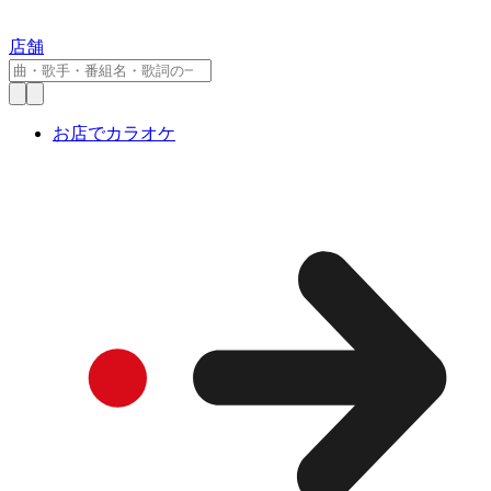
店舗
お店でカラオケ