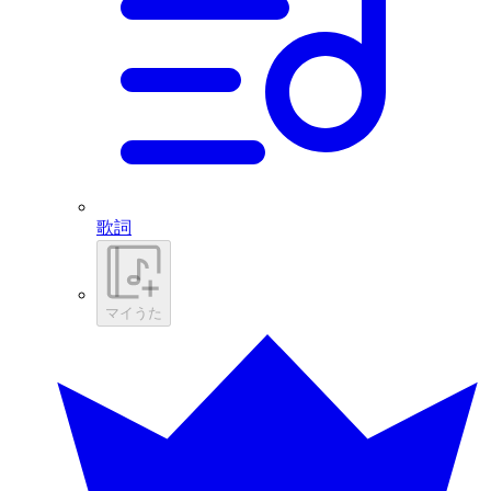
歌詞
マイうた