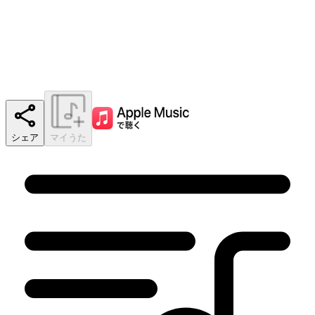
シェア
マイうた