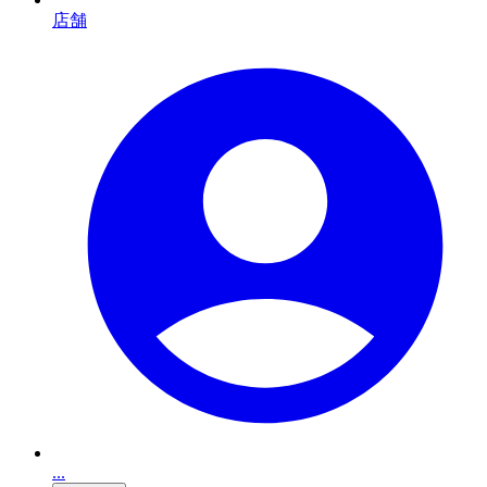
店舗
...