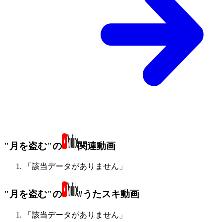
"月を盗む"の
関連動画
「該当データがありません」
"月を盗む"の
#うたスキ動画
「該当データがありません」