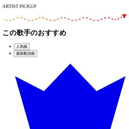
ARTIST PICKUP
この歌手のおすすめ
人気曲
最新配信曲