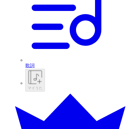
歌詞
マイうた