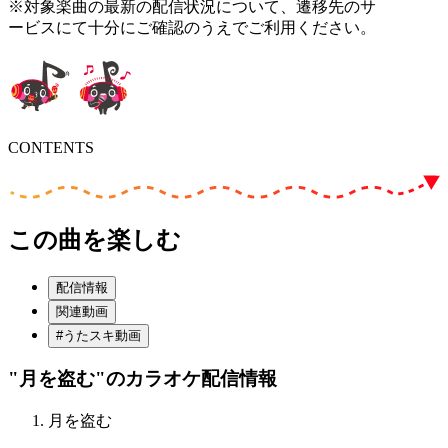
※対象楽曲の最新の配信状況について、遷移先のサ
ービスにて十分にご確認のうえでご利用ください。
CONTENTS
この曲を楽しむ
配信情報
関連動画
#うたスキ動画
"月を盗む"
のカラオケ配信情報
月を盗む