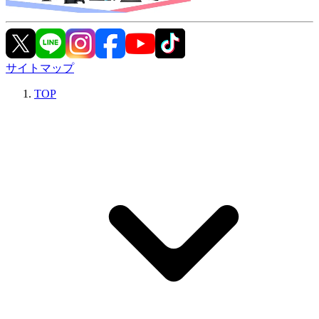
サイトマップ
TOP