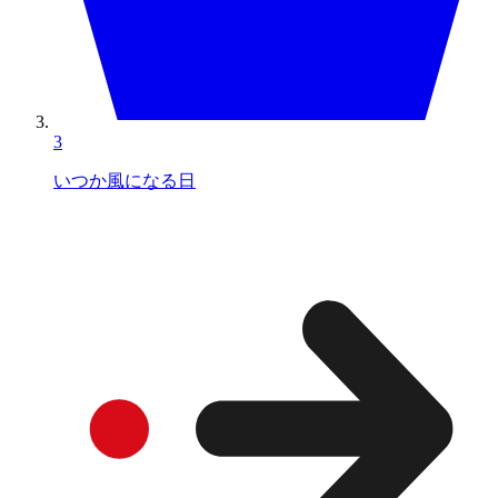
3
いつか風になる日