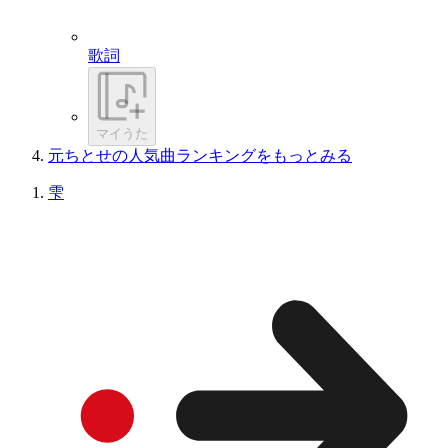
歌詞
マイうた
元ちとせの人気曲ランキングをもっとみる
雫