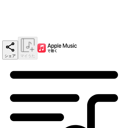
シェア
マイうた