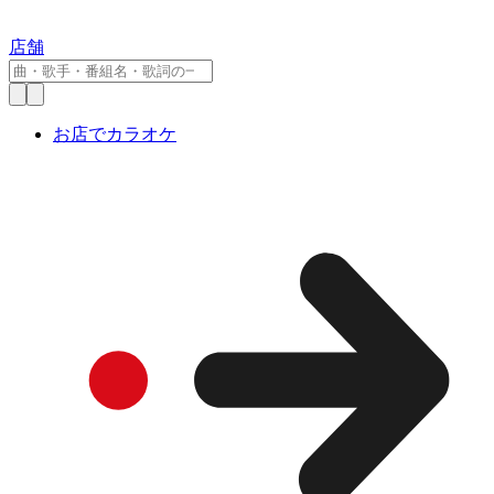
店舗
お店でカラオケ