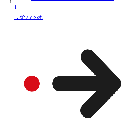
1
ワダツミの木