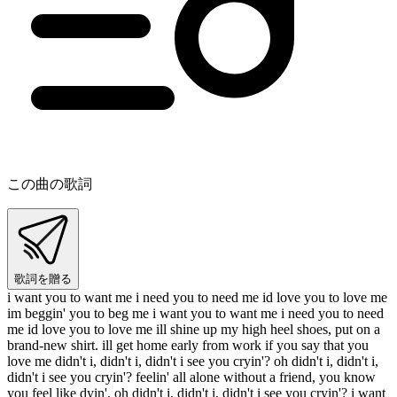
この曲の歌詞
歌詞を贈る
i want you to want me i need you to need me id love you to love me
im beggin' you to beg me i want you to want me i need you to need
me id love you to love me ill shine up my high heel shoes, put on a
brand-new shirt. ill get home early from work if you say that you
love me didn't i, didn't i, didn't i see you cryin'? oh didn't i, didn't i,
didn't i see you cryin'? feelin' all alone without a friend, you know
you feel like dyin'. oh didn't i, didn't i, didn't i see you cryin'? i want