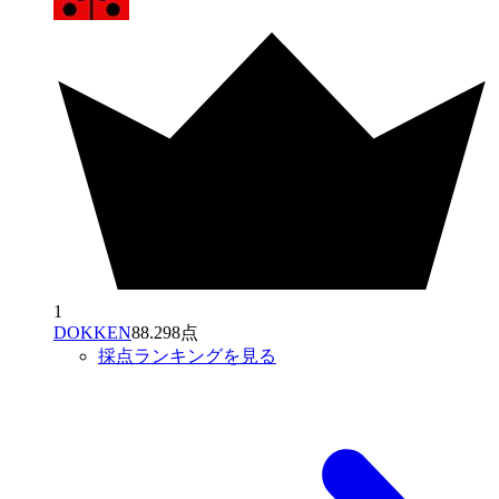
1
DOKKEN
88.298点
採点ランキングを見る