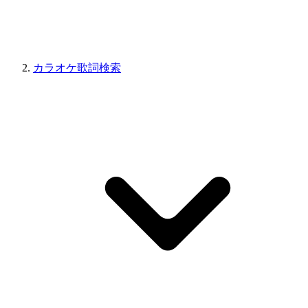
カラオケ歌詞検索