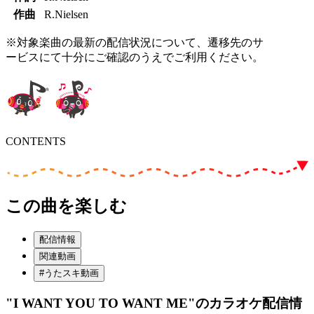
作曲
R.Nielsen
※対象楽曲の最新の配信状況について、遷移先のサ
ービスにて十分にご確認のうえでご利用ください。
CONTENTS
この曲を楽しむ
配信情報
関連動画
#うたスキ動画
"I WANT YOU TO WANT ME"
のカラオケ配信情