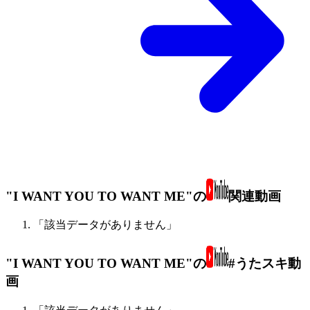
"I WANT YOU TO WANT ME"の
関連動画
「該当データがありません」
"I WANT YOU TO WANT ME"の
#うたスキ動
画