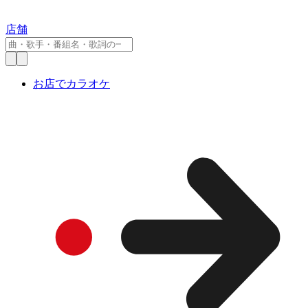
店舗
お店でカラオケ