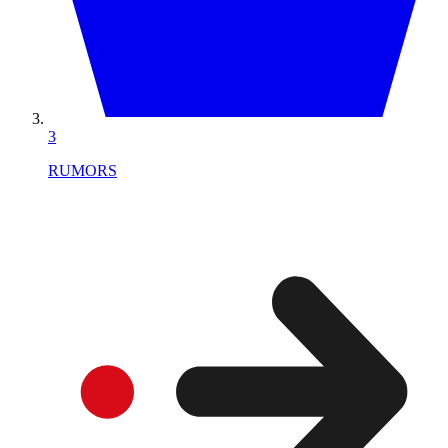
3
RUMORS