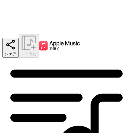
シェア
マイうた