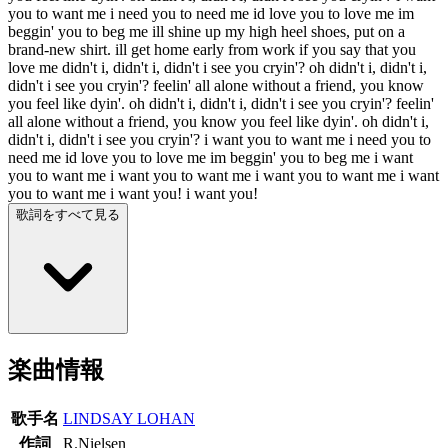
you to want me i need you to need me id love you to love me im
beggin' you to beg me ill shine up my high heel shoes, put on a
brand-new shirt. ill get home early from work if you say that you
love me didn't i, didn't i, didn't i see you cryin'? oh didn't i, didn't i,
didn't i see you cryin'? feelin' all alone without a friend, you know
you feel like dyin'. oh didn't i, didn't i, didn't i see you cryin'? feelin'
all alone without a friend, you know you feel like dyin'. oh didn't i,
didn't i, didn't i see you cryin'? i want you to want me i need you to
need me id love you to love me im beggin' you to beg me i want
you to want me i want you to want me i want you to want me i want
you to want me i want you! i want you!
歌詞をすべて見る
楽曲情報
歌手名
LINDSAY LOHAN
作詞
R.Nielsen