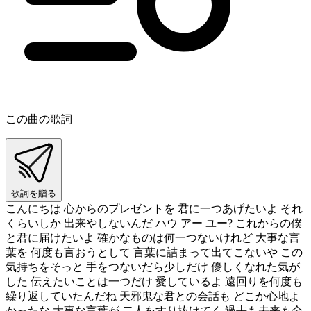
この曲の歌詞
歌詞を贈る
こんにちは 心からのプレゼントを 君に一つあげたいよ それ
くらいしか 出来やしないんだ ハウ アー ユー? これからの僕
と君に届けたいよ 確かなものは何一つないけれど 大事な言
葉を 何度も言おうとして 言葉に詰まって出てこないや この
気持ちをそっと 手をつないだら少しだけ 優しくなれた気が
した 伝えたいことは一つだけ 愛しているよ 遠回りを何度も
繰り返していたんだね 天邪鬼な君との会話も どこか心地よ
かったな 大事な言葉が 二人をすり抜けてく 過去も未来も全