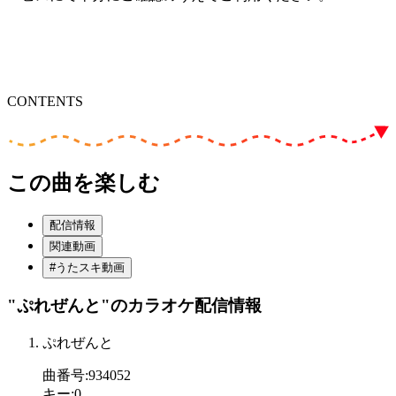
CONTENTS
この曲を楽しむ
配信情報
関連動画
#うたスキ動画
"ぷれぜんと"
のカラオケ配信情報
ぷれぜんと
曲番号
:
934052
キー
:
0