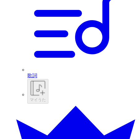
歌詞
マイうた