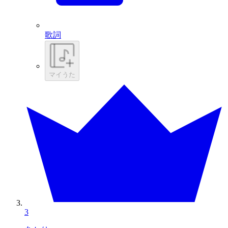
歌詞
マイうた
3