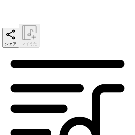
シェア
マイうた