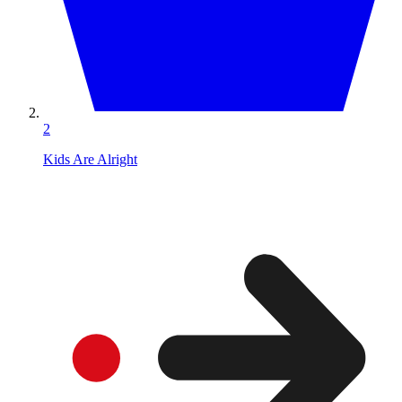
2
Kids Are Alright