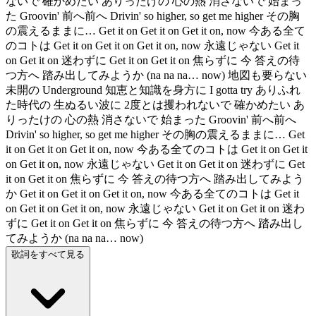
ないで 確かめたい ありったけの 心の熱 消さないで 始まっ
た Groovin' 前へ前へ Drivin' so higher, so get me higher その胸
の震えるままに… Get it on Get it on Get it on, now 今ある全て
のコトは Get it on Get it on Get it on, now 永遠じゃない Get it
on Get it on 迷わずに Get it on Get it on 焦らずに 今 答えの待
つ方へ 踏み出してみようか (na na na… now) 地図も要らない
未開の Underground 知恵と知識を身方に I gotta try ありふれ
た時代の 生ぬるい波に 2度とは攫われないで 確かめたい あ
りったけの 心の熱 消さないで 始まった Groovin' 前へ前へ
Drivin' so higher, so get me higher その胸の震えるままに… Get
it on Get it on Get it on, now 今ある全てのコトは Get it on Get it
on Get it on, now 永遠じゃない Get it on Get it on 迷わずに Get
it on Get it on 焦らずに 今 答えの待つ方へ 踏み出してみよう
か Get it on Get it on Get it on, now 今ある全てのコトは Get it
on Get it on Get it on, now 永遠じゃない Get it on Get it on 迷わ
ずに Get it on Get it on 焦らずに 今 答えの待つ方へ 踏み出し
てみようか (na na na… now)
歌詞をすべて見る