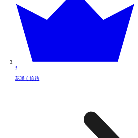
3
花咲く旅路