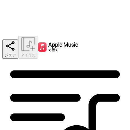
シェア
マイうた