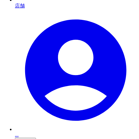
店舗
...