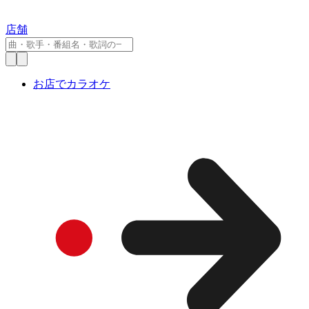
店舗
お店でカラオケ