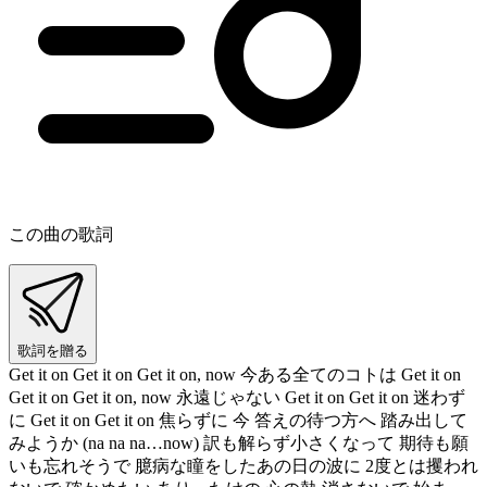
この曲の歌詞
歌詞を贈る
Get it on Get it on Get it on, now 今ある全てのコトは Get it on
Get it on Get it on, now 永遠じゃない Get it on Get it on 迷わず
に Get it on Get it on 焦らずに 今 答えの待つ方へ 踏み出して
みようか (na na na…now) 訳も解らず小さくなって 期待も願
いも忘れそうで 臆病な瞳をしたあの日の波に 2度とは攫われ