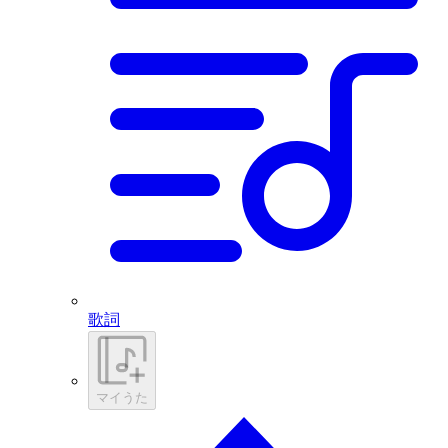
歌詞
マイうた