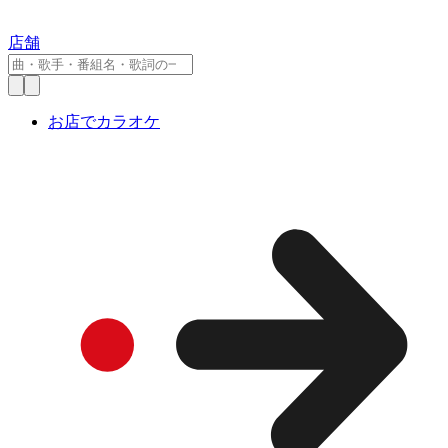
店舗
お店でカラオケ