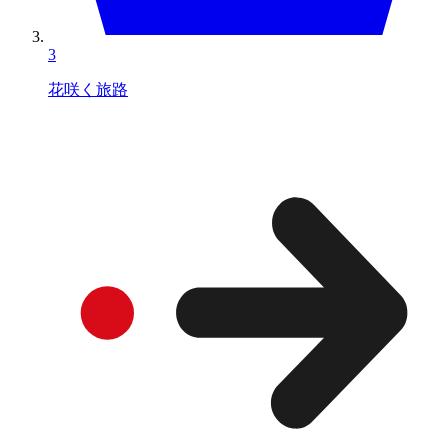
3
花咲く旅路