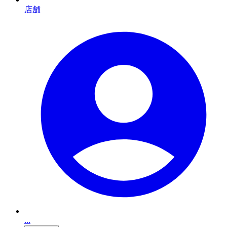
店舗
...