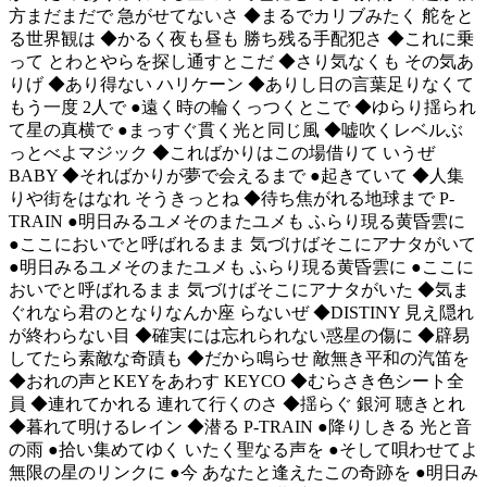
方まだまだで 急がせてないさ ◆まるでカリブみたく 舵をと
る世界観は ◆かるく夜も昼も 勝ち残る手配犯さ ◆これに乗
って とわとやらを探し通すとこだ ◆さり気なくも その気あ
りげ ◆あり得ない ハリケーン ◆ありし日の言葉足りなくて
もう一度 2人で ●遠く時の輪くっつくとこで ◆ゆらり揺られ
て星の真横で ●まっすぐ貫く光と同じ風 ◆嘘吹くレベルぶ
っとべよマジック ◆こればかりはこの場借りて いうぜ
BABY ◆そればかりが夢で会えるまで ●起きていて ◆人集
りや街をはなれ そうきっとね ◆待ち焦がれる地球まで P-
TRAIN ●明日みるユメそのまたユメも ふらり現る黄昏雲に
●ここにおいでと呼ばれるまま 気づけばそこにアナタがいて
●明日みるユメそのまたユメも ふらり現る黄昏雲に ●ここに
おいでと呼ばれるまま 気づけばそこにアナタがいた ◆気ま
ぐれなら君のとなりなんか座 らないぜ ◆DISTINY 見え隠れ
が終わらない目 ◆確実には忘れられない惑星の傷に ◆辟易
してたら素敵な奇蹟も ◆だから鳴らせ 敵無き平和の汽笛を
◆おれの声とKEYをあわす KEYCO ◆むらさき色シート全
員 ◆連れてかれる 連れて行くのさ ◆揺らぐ 銀河 聴きとれ
◆暮れて明けるレイン ◆潜る P-TRAIN ●降りしきる 光と音
の雨 ●拾い集めてゆく いたく聖なる声を ●そして唄わせてよ
無限の星のリンクに ●今 あなたと逢えたこの奇跡を ●明日み