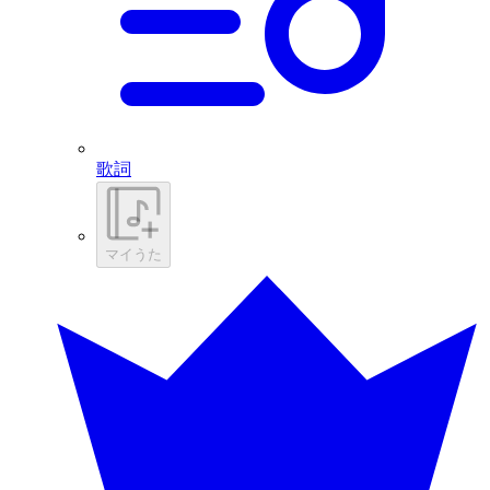
歌詞
マイうた