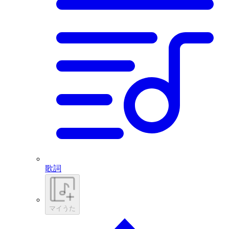
歌詞
マイうた