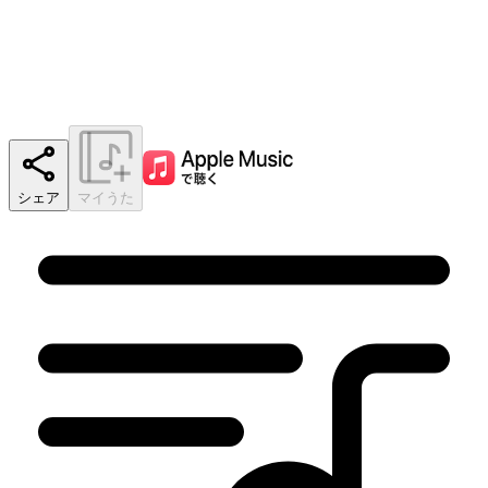
シェア
マイうた