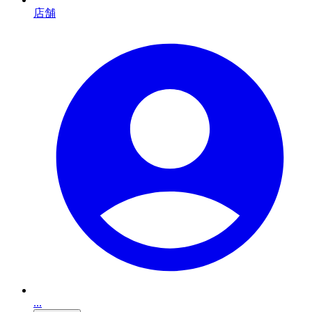
店舗
...