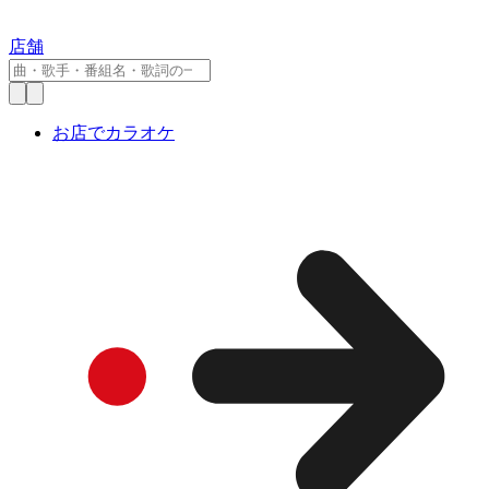
店舗
お店でカラオケ