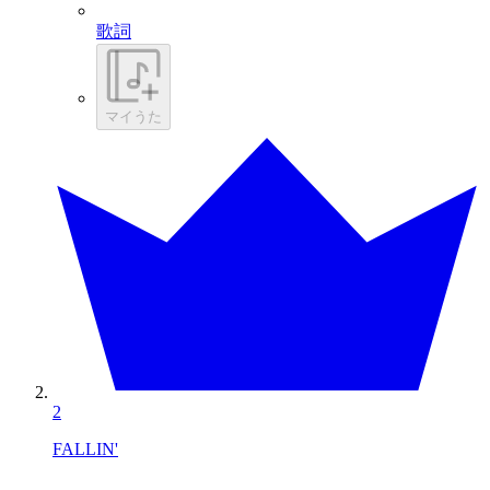
歌詞
マイうた
2
FALLIN'