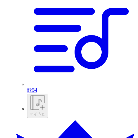
歌詞
マイうた