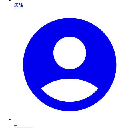
店舗
...