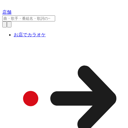
店舗
お店でカラオケ