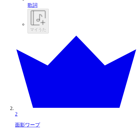
歌詞
マイうた
2
面影ワープ