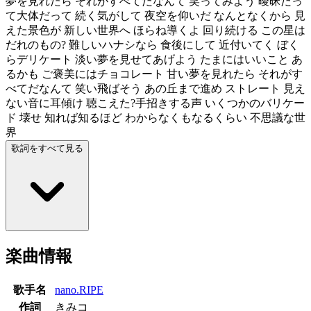
夢を見れたら それがすべてだなんて 笑ってみよう 曖昧だっ
て大体だって 続く気がして 夜空を仰いだ なんとなくから 見
えた景色が 新しい世界へ ほらね導くよ 回り続ける この星は
だれのもの? 難しいハナシなら 食後にして 近付いてく ぼく
らデリケート 淡い夢を見せてあげよう たまにはいいこと あ
るかも ご褒美にはチョコレート 甘い夢を見れたら それがす
べてだなんて 笑い飛ばそう あの丘まで進め ストレート 見え
ない音に耳傾け 聴こえた?手招きする声 いくつかのバリケー
ド 壊せ 知れば知るほど わからなくもなるくらい 不思議な世
界
歌詞をすべて見る
楽曲情報
歌手名
nano.RIPE
作詞
きみコ