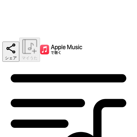
シェア
マイうた