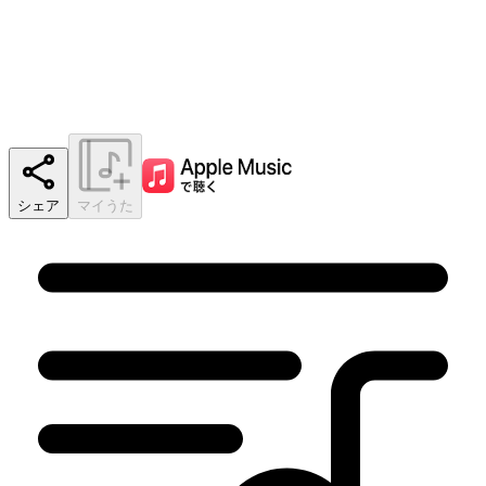
シェア
マイうた