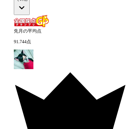
先月の平均点
91
.
744
点