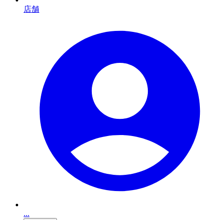
店舗
...