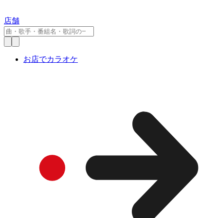
店舗
お店でカラオケ