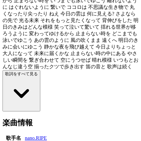
から 止まらない時を いつまでも泳いでゆこう 離れないよう
に はぐれないように 繋いで ココロは 不思議な生き物で 丸
くなったり尖ったり ねえ 今日の雲は 何に見える? さよなら
の先で 光る未来 それをもっと見たくなって 背伸びをした 明
日のきみはどんな模様 笑って泣いて驚いて 揺れる世界が移
ろうように 変わってゆけるから 止まらない時を どこまでも
泳いでゆこう あの雲のように 風の吹くまま 遠くへ 明日のき
みに会いにゆこう 静かな夜を飛び越えて 今日よりちょっと
大人になって 未来に届くかな 止まらない時の中にある やさ
しい瞬間を 繋ぎ合わせて 空にうつせば 晴れ模様 いつもとお
んなじ違う空 揃ったクツで歩き出す 笛の音と 歌声は続く
歌詞をすべて見る
楽曲情報
歌手名
nano.RIPE