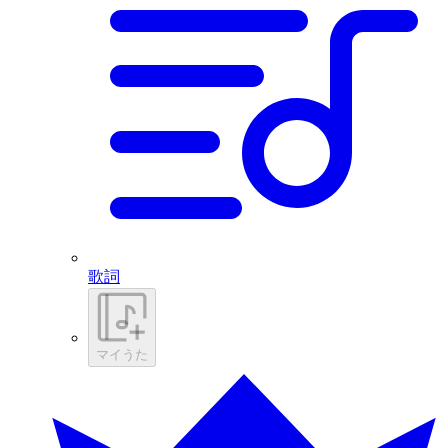
歌詞
マイうた