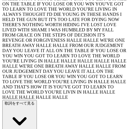
ON THE TABLE IF YOU LOSE OR YOU WIN YOU'VE GOT
TO LEARN TO LOVE THE WORLD YOU'RE LIVING IN
ALWAYS THOUGHT I'D DIE YOUNG IN THESE HANDS I
HELD THE GUN BUT IT'S TOO LATE FOR DYING NOW
THERE'S NOTHING WORTH HIDING I'VE LOST LOVE
LIVED WITH SHAME I WAS HUMBLED BY MY FALL
FROM GRACE ON THE STEPS OF DECISION IT'S
REVENGE OR FORGIVENESS HALLE HALLE WE'RE ONE
BREATH AWAY HALLE HALLE FROM OUR JUDGEMENT
DAY YOU LEAVE IT ALL ON THE TABLE IF YOU LOSE OR
YOU WIN YOU GOT TO LEARN TO LOVE THE WORLD
YOU'RE LIVING IN HALLE HALLE HALLE HALLE HALLE
HALLE WE'RE ONE BREATH AWAY HALLE HALLE FROM
OUR JUDGEMENT DAY YOU LEAVE IT ALL ON THE
TABLE IF YOU LOSE OR YOU WIN YOU GOT TO LEARN
TO LOVE THE WORLD YOU'RE LIVING IN HALLE HALLE
AND THAT'S HOW IT IS YOU'VE GOT TO LEARN TO
LOVE THE WORLD YOU'RE LIVIN IN HALLE HALLE
HALLE HALLE HALLE HALLE
歌詞をすべて見る