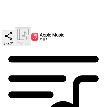
シェア
マイうた