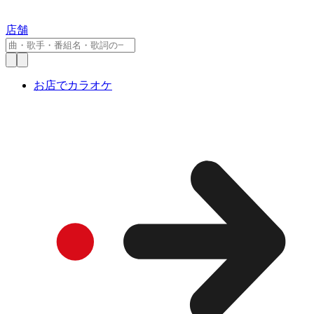
店舗
お店でカラオケ