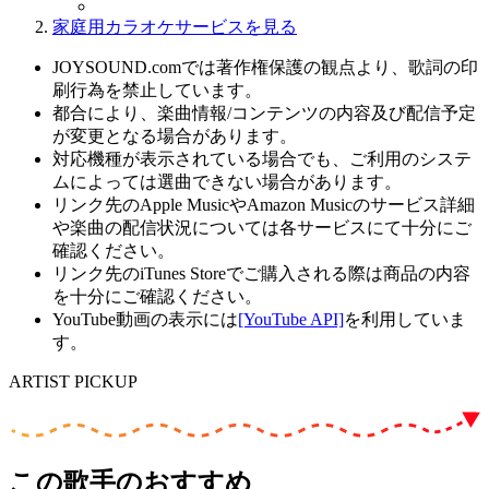
家庭用カラオケサービスを見る
JOYSOUND.comでは著作権保護の観点より、歌詞の印
刷行為を禁止しています。
都合により、楽曲情報/コンテンツの内容及び配信予定
が変更となる場合があります。
対応機種が表示されている場合でも、ご利用のシステ
ムによっては選曲できない場合があります。
リンク先のApple MusicやAmazon Musicのサービス詳細
や楽曲の配信状況については各サービスにて十分にご
確認ください。
リンク先のiTunes Storeでご購入される際は商品の内容
を十分にご確認ください。
YouTube動画の表示には
[YouTube API]
を利用していま
す。
ARTIST PICKUP
この歌手のおすすめ