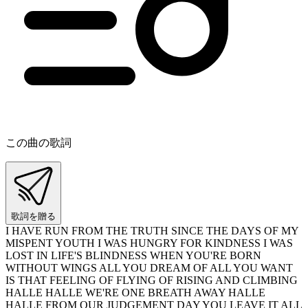
この曲の歌詞
歌詞を贈る
I HAVE RUN FROM THE TRUTH SINCE THE DAYS OF MY
MISPENT YOUTH I WAS HUNGRY FOR KINDNESS I WAS
LOST IN LIFE'S BLINDNESS WHEN YOU'RE BORN
WITHOUT WINGS ALL YOU DREAM OF ALL YOU WANT
IS THAT FEELING OF FLYING OF RISING AND CLIMBING
HALLE HALLE WE'RE ONE BREATH AWAY HALLE
HALLE FROM OUR JUDGEMENT DAY YOU LEAVE IT ALL