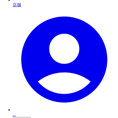
店舗
...