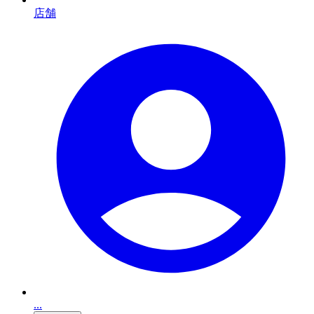
店舗
...