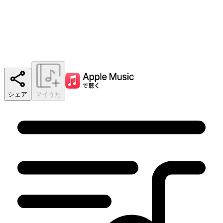
シェア
マイうた