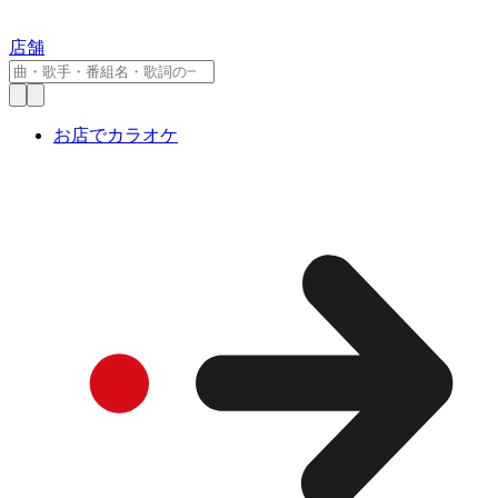
店舗
お店でカラオケ