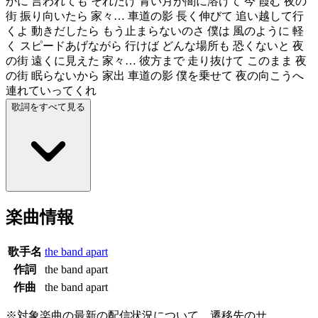
かに 言われても それだけ 青い月が闇に溶けて 今 霞む 夜の
街 振り向いたら 家々… 車道の影 長く伸びて 追い越して行
くよ 動きだしたら もう止まらないのさ 僕は 風のように 軽
く スピードあげながら 行けば どんな場所も 恐くないと 夜
の街 遠くに見えた 家々… 彼方まで 走り抜けて このまま 夜
の街 眠らないから 家出 車道の影 僕を乗せて 夜の向こうへ
連れていってくれ
歌詞をすべて見る
楽曲情報
歌手名
the band apart
作詞
the band apart
作曲
the band apart
※対象楽曲の最新の配信状況について、遷移先のサ