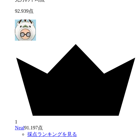
92
.
939
点
1
Neal
91.197点
採点ランキングを見る