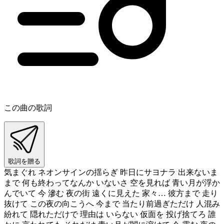
この曲の歌詞
歌詞を贈る
気まぐれ ネオンサインの揺らぎ 昨日にサヨナラ 出来ないま
まで 何も終わってなんか いないさ 空を見れば 青い月が浮か
んでいて 今 滲む 夜の街 遠くに見えた 家々… 彼方まで 走り
抜けて この夜の向こうへ 今まで 当たり前過ぎただけ 人混み
紛れて 隠れただけで 理由は いらない 仮面を 投げ捨てろ 誰