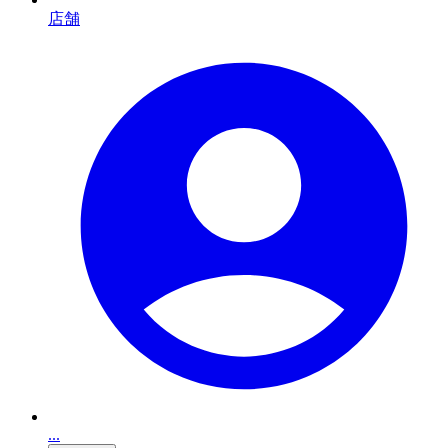
店舗
...