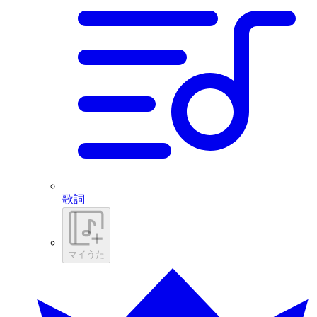
歌詞
マイうた