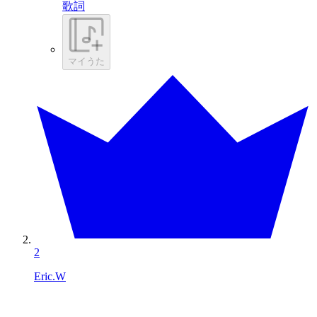
歌詞
マイうた
2
Eric.W