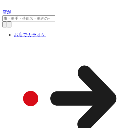
店舗
お店でカラオケ