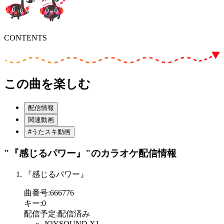
CONTENTS
この曲を楽しむ
配信情報
関連動画
#うたスキ動画
"『感じるパワー』"
のカラオケ配信情報
『感じるパワー』
曲番号
:
666776
キー
:
0
配信予定
:
配信済み
JOYSOUND X1