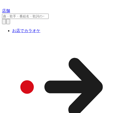
店舗
お店でカラオケ