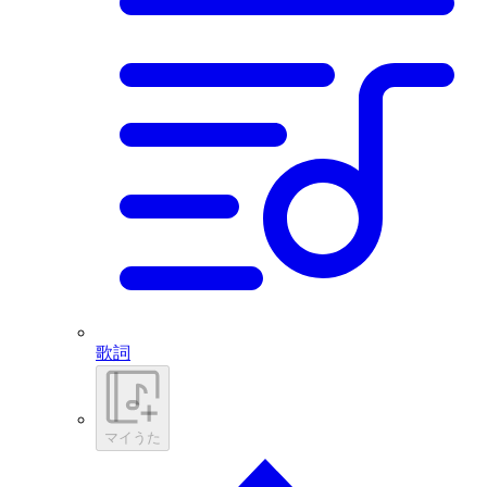
歌詞
マイうた