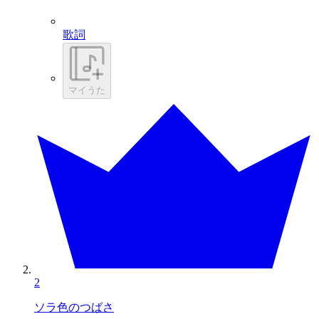
歌詞
マイうた
2
ソラ色のつばさ