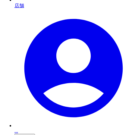
店舗
...