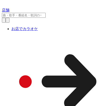
店舗
お店でカラオケ