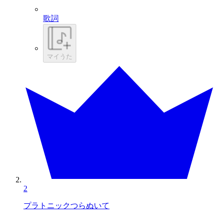
歌詞
マイうた
2
プラトニックつらぬいて