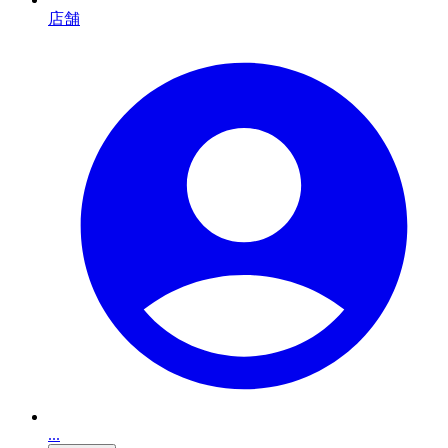
店舗
...