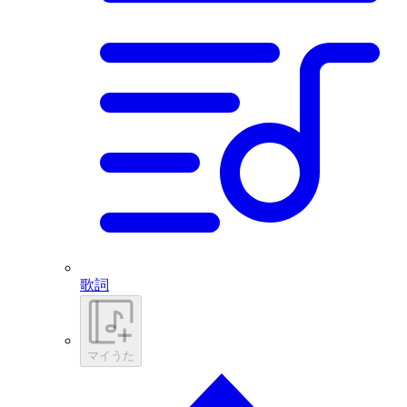
歌詞
マイうた