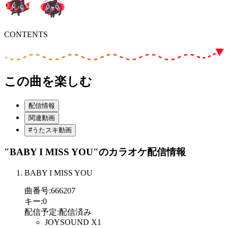
CONTENTS
この曲を楽しむ
配信情報
関連動画
#うたスキ動画
"BABY I MISS YOU"
のカラオケ配信情報
BABY I MISS YOU
曲番号
:
666207
キー
:
0
配信予定
:
配信済み
JOYSOUND X1