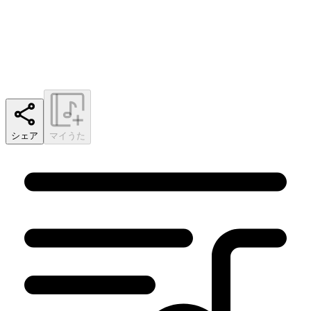
シェア
マイうた