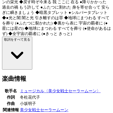
ンの栄光 ◆戻す時ぞ今来る 我 ここに 在る ●降りかかった
過去の禍 もう許して ●ふたつに割れた 身を寄せ合って 安ら
ぎに瞬きましょう ◆暗黒タブレット ●シルバータブレット
◆●光と闇 闇と光 引き離すのは罪 ◆地球にまつわる すべて
を葬り (●ふたつに裂かれた) ◆裏から表に 宇宙の覇者に (●
星には星の) ◆地球にまつわる すべてを葬り (●使命があるは
ず) ◆全宇宙の覇者に (●きっと きっと)
歌詞をすべて見る
楽曲情報
歌手名
ミュージカル〈美少女戦士セーラームーン〉
作詞
冬杜花代子
作曲
小坂明子
関連情報
美少女戦士セーラームーン