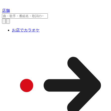
店舗
お店でカラオケ