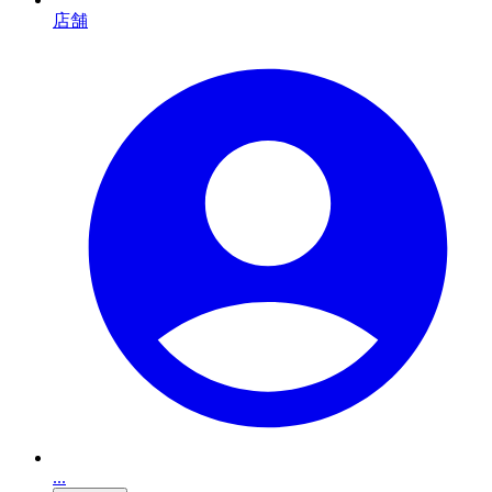
店舗
...