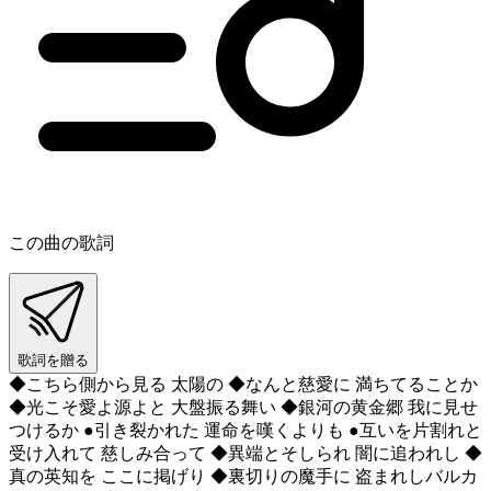
この曲の歌詞
歌詞を贈る
◆こちら側から見る 太陽の ◆なんと慈愛に 満ちてることか
◆光こそ愛よ源よと 大盤振る舞い ◆銀河の黄金郷 我に見せ
つけるか ●引き裂かれた 運命を嘆くよりも ●互いを片割れと
受け入れて 慈しみ合って ◆異端とそしられ 闇に追われし ◆
真の英知を ここに掲げり ◆裏切りの魔手に 盗まれしバルカ