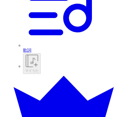
歌詞
マイうた