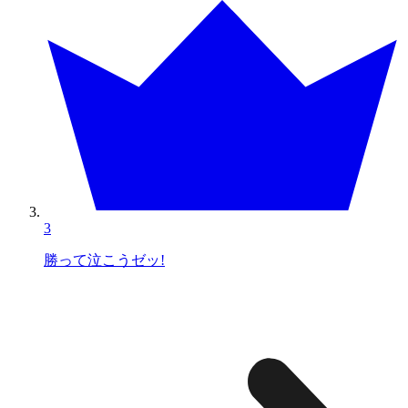
3
勝って泣こうゼッ!