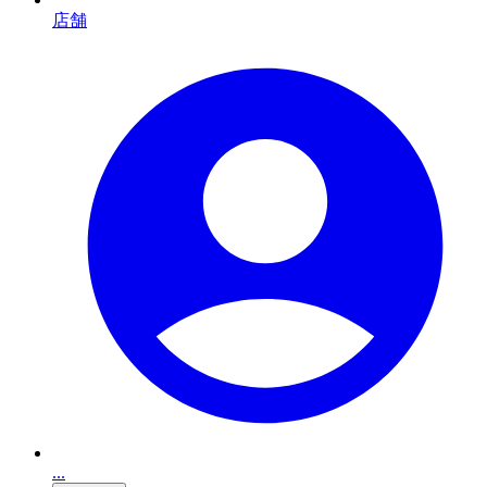
店舗
...