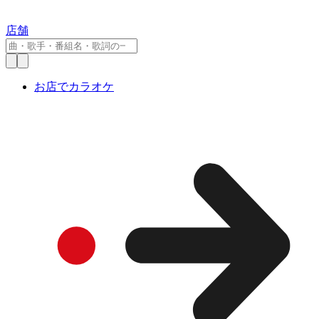
店舗
お店でカラオケ