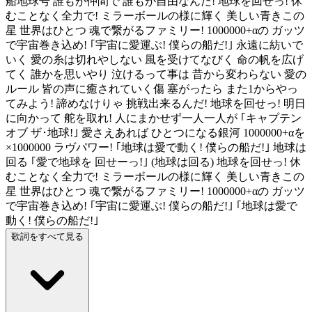
船地球号 誰もが仲間で 誰もが自由なんだ! 地球を回せっ! 休
むことなく全力で! ミラーボールの様に輝く 美しい青きこの
星 世界はひとつ 魂で繋がるファミリー! 1000000+αの ガッツ
で宇宙巻き込め! ｢宇宙に愛運ぶ! 僕らの船だ!｣ 永遠に紡いで
いく 愛の糸は切れやしない 風を受けてなびく 命の帆を広げ
てく 誰かを思いやり 泣けるって事は 昔から変わらない 愛の
ルール 皆の声に癒されていく傷 塞がったら また1からやっ
てみよう! 諦めなけりゃ 挑戦出来るんだ! 地球を回せっ! 明日
に向かって 舵を取れ! 人にまかせず一人一人が ｢キャプテン
オブ ザ･地球!｣ 愛さえあれば ひとつになる銀河 1000000+αを
×1000000 ラヴパワー! ｢地球は愛で動く! 僕らの船だ!｣ 地球は
回る ｢愛で地球を 回せーっ!｣ (地球は回る) 地球を回せっ! 休
むことなく全力で! ミラーボールの様に輝く 美しい青きこの
星 世界はひとつ 魂で繋がるファミリー! 1000000+αの ガッツ
で宇宙巻き込め! ｢宇宙に愛運ぶ! 僕らの船だ!｣ ｢地球は愛で
動く! 僕らの船だ!｣
歌詞をすべて見る