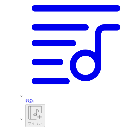
歌詞
マイうた