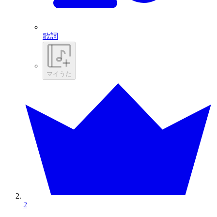
歌詞
マイうた
2