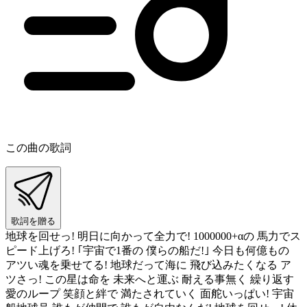
この曲の歌詞
歌詞を贈る
地球を回せっ! 明日に向かって全力で! 1000000+αの 馬力でス
ピード上げろ! ｢宇宙で1番の 僕らの船だ!｣ 今日も何億もの
アツい魂を乗せてる! 地球だって海に 飛び込みたくなる ア
ツさっ! この星は命を 未来へと運ぶ 耐える事無く 繰り返す
愛のループ 笑顔と絆で 満たされていく 面舵いっぱい! 宇宙