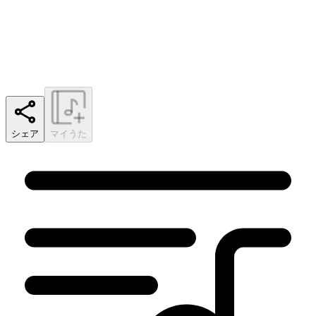
シェア
マイうた