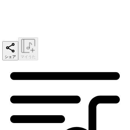
シェア
マイうた