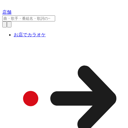
店舗
お店でカラオケ