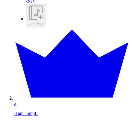
歌詞
マイうた
2
High Jump!!