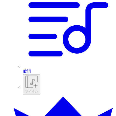
歌詞
マイうた