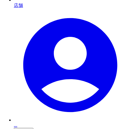
店舗
...