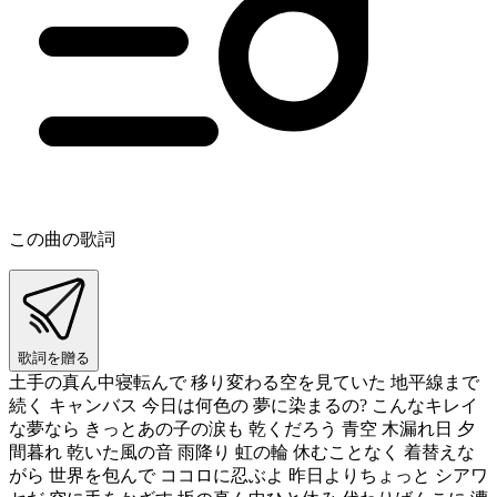
この曲の歌詞
歌詞を贈る
土手の真ん中寝転んで 移り変わる空を見ていた 地平線まで
続く キャンバス 今日は何色の 夢に染まるの? こんなキレイ
な夢なら きっとあの子の涙も 乾くだろう 青空 木漏れ日 夕
間暮れ 乾いた風の音 雨降り 虹の輪 休むことなく 着替えな
がら 世界を包んで ココロに忍ぶよ 昨日よりちょっと シアワ