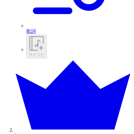
歌詞
マイうた