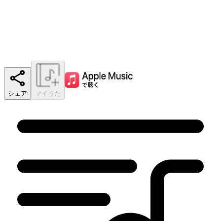
シェア
マイうた