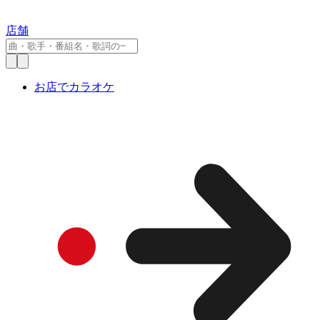
店舗
お店でカラオケ