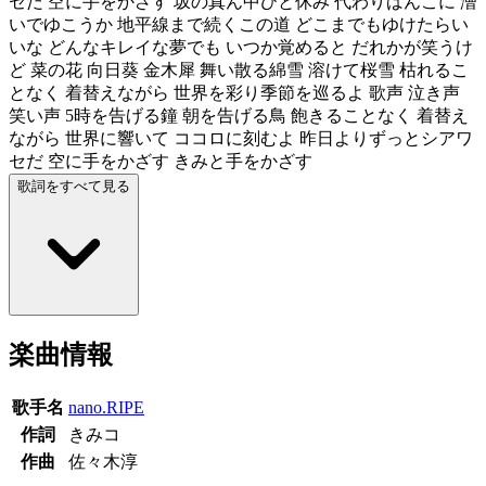
セだ 空に手をかざす 坂の真ん中ひと休み 代わりばんこに 漕
いでゆこうか 地平線まで続くこの道 どこまでもゆけたらい
いな どんなキレイな夢でも いつか覚めると だれかが笑うけ
ど 菜の花 向日葵 金木犀 舞い散る綿雪 溶けて桜雪 枯れるこ
となく 着替えながら 世界を彩り季節を巡るよ 歌声 泣き声
笑い声 5時を告げる鐘 朝を告げる鳥 飽きることなく 着替え
ながら 世界に響いて ココロに刻むよ 昨日よりずっとシアワ
セだ 空に手をかざす きみと手をかざす
歌詞をすべて見る
楽曲情報
歌手名
nano.RIPE
作詞
きみコ
作曲
佐々木淳