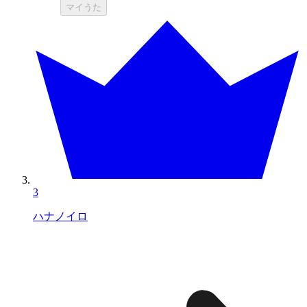
マイうた
3
ハナノイロ