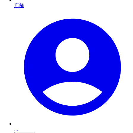
店舗
...