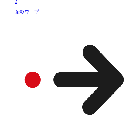
2
面影ワープ