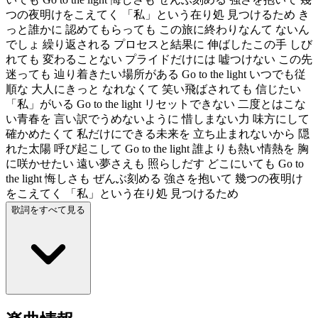
つの夜明けをこえてく 「私」という在り処 見つけるため き
っと誰かに 認めてもらっても この旅に終わりなんて ないん
でしょ 繰り返される プロセスと結果に 伸ばしたこの手 しび
れても 変わることない プライドだけには 嘘つけない この先
迷っても 辿り着きたい場所がある Go to the light いつでも従
順な 大人にきっと なれなくて 笑い飛ばされても 信じたい
「私」がいる Go to the light リセットできない 二度とはこな
い青春を 言い訳でうめないように 惜しまない力 味方にして
確かめたくて 私だけにできる未来を 立ち止まれないから 隠
れた太陽 呼び起こして Go to the light 誰よりも熱い情熱を 胸
に咲かせたい 遠い夢さえも 照らしだす どこにいても Go to
the light 悔しさも ぜんぶ刻める 強さを抱いて 幾つの夜明け
をこえてく 「私」という在り処 見つけるため
歌詞をすべて見る