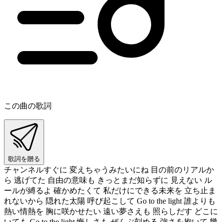
この曲の歌詞
歌詞を贈る
チャンネルすぐに 変えちゃうみたいにね 目の前のリアルか
ら 逃げてた 自由の意味も きっとまだ知らずに 見えない ル
ールが縛るよ 確かめたくて 私だけにできる未来を 立ち止ま
れないから 隠れた太陽 呼び起こして Go to the light 誰よりも
熱い情熱を 胸に咲かせたい 遠い夢さえも 照らしだす どこに
いても Go to the light 悔しさも ぜんぶ刻める 強さを抱いて 幾