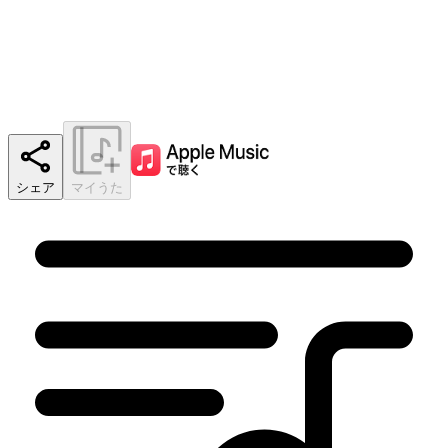
シェア
マイうた