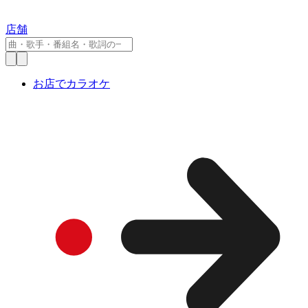
店舗
お店でカラオケ