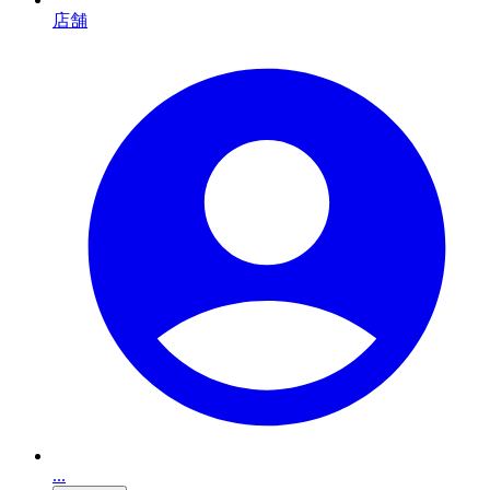
店舗
...