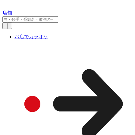
店舗
お店でカラオケ