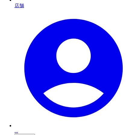
店舗
...