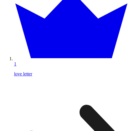
1
love letter