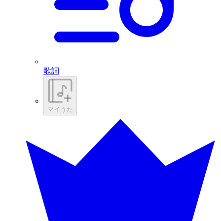
歌詞
マイうた