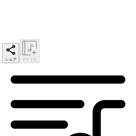
シェア
マイうた