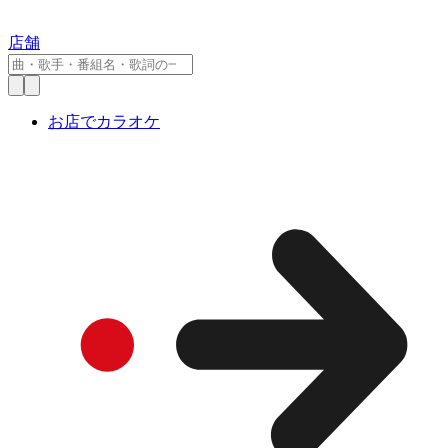
店舗
お店でカラオケ