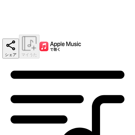
シェア
マイうた