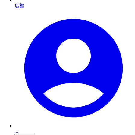
店舗
...