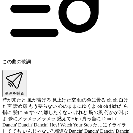
この曲の歌詞
歌詞を贈る
時が来たと 風が告げる 見上げた空 鉛の色に曇る oh oh 白け
た声 諦め顔 もう要らない 心のままにゆくよ oh oh 触れたら
指に 髪に ah すべて離したくない けれど 胸の奥 何かが叫ぶ
よ 夢にメラメラメラメラ 燃えてHigh 真っ当に Dancin'
Dancin' Dancin' Dancin' Hey! Watch Your Step たまにイライラ
してても いんじゃない? 邪道なDancin' Dancin' Dancin' Dancin'