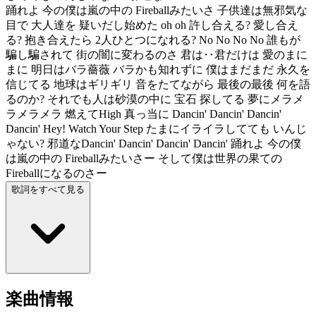
踊れよ 今の僕は嵐の中の Fireballみたいさ 子供達は無邪気な
目で 大人達を 疑いだし始めた oh oh 許し合える? 愛し合え
る? 抱き合えたら 2人ひとつになれる? No No No No 誰もが
騙し騙されて 街の闇に変わるのさ 君は‥君だけは 愛のまに
まに 明日はバラ薔薇 バラかも知れずに 僕はまだまだ 永久を
信じてる 地球はギリギリ 音をたてながら 最後の最後 何を語
るのか? それでも人は砂漠の中に 宝石 探してる 夢にメラメ
ラメラメラ 燃えてHigh 真っ当に Dancin' Dancin' Dancin'
Dancin' Hey! Watch Your Step たまにイライラしてても いんじ
ゃない? 邪道なDancin' Dancin' Dancin' Dancin' 踊れよ 今の僕
は嵐の中の Fireballみたいさー そして僕は世界の果ての
Fireballになるのさー
歌詞をすべて見る
楽曲情報