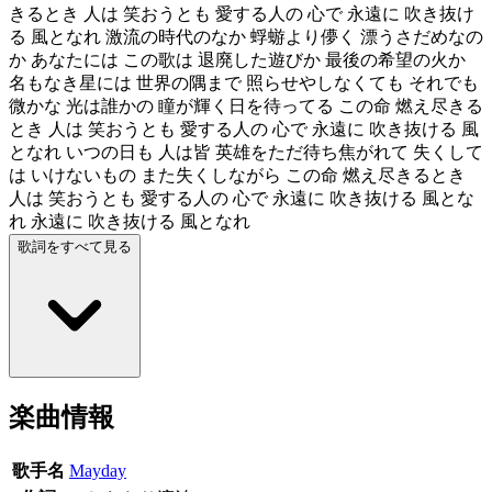
きるとき 人は 笑おうとも 愛する人の 心で 永遠に 吹き抜け
る 風となれ 激流の時代のなか 蜉蝣より儚く 漂うさだめなの
か あなたには この歌は 退廃した遊びか 最後の希望の火か
名もなき星には 世界の隅まで 照らせやしなくても それでも
微かな 光は誰かの 瞳が輝く日を待ってる この命 燃え尽きる
とき 人は 笑おうとも 愛する人の 心で 永遠に 吹き抜ける 風
となれ いつの日も 人は皆 英雄をただ待ち焦がれて 失くして
は いけないもの また失くしながら この命 燃え尽きるとき
人は 笑おうとも 愛する人の 心で 永遠に 吹き抜ける 風とな
れ 永遠に 吹き抜ける 風となれ
歌詞をすべて見る
楽曲情報
歌手名
Mayday