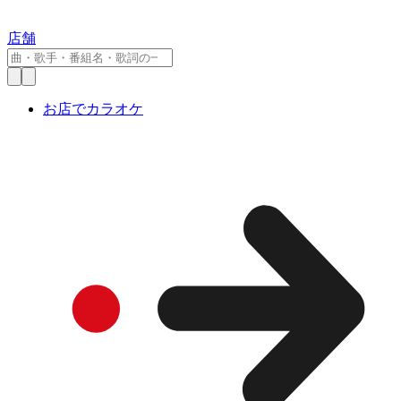
店舗
お店でカラオケ