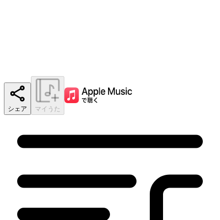
シェア
マイうた