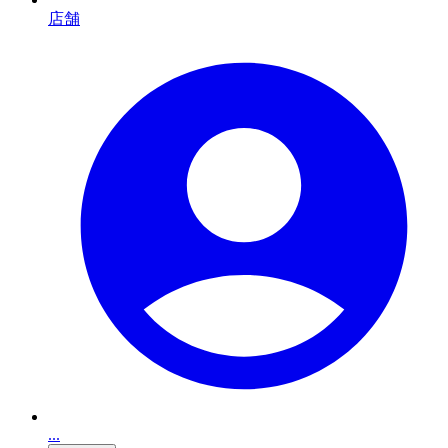
店舗
...