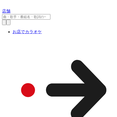
店舗
お店でカラオケ