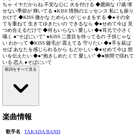
ちゃ イヤだからね 不安な心に 火を付ける ◆臆病な 17歳 壊
せない季節が 輝いてる ●KISS 情熱のエッセンス 私にも振り
かけて ◆KISS 微かな ためらいが じゃまをする ◆●その全
てを重ねて 生きてゆきたいの できるなら ◆●せめて今は 見
つめ合えるだけで ◆何もいらない 愛しい ◆●耳元で小さく
囁く ●“そばにいて” ●KISS 二度目を待ってるの 子供じゃな
い わかって ◆KISS 睫毛が 震えてる 守りたい ◆●手を延ば
せば あなたを感じられるから もどかしい ◆●せめて今は 想
いを伝えたい ◆●“抱きしめたくて 愛しい” ◆●狭間で揺れて
いる 恋人 ●そばにいて
歌詞をすべて見る
楽曲情報
歌手名
TAKADA BAND