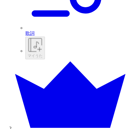
歌詞
マイうた