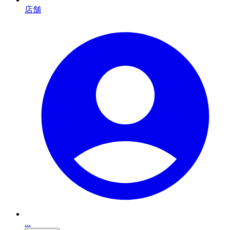
店舗
...