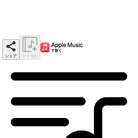
シェア
マイうた