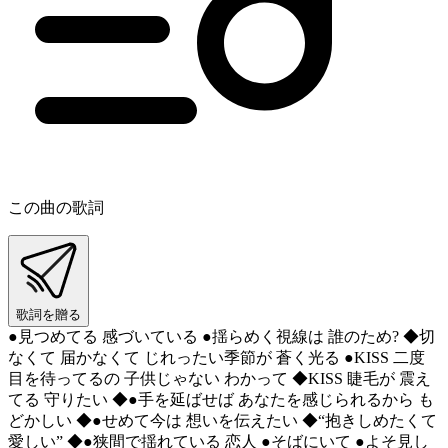
この曲の歌詞
歌詞を贈る
●見つめてる 感づいている ●揺らめく視線は 誰のため? ◆切
なくて 届かなくて じれったい季節が 蒼く光る ●KISS 二度
目を待ってるの 子供じゃない わかって ◆KISS 睫毛が 震え
てる 守りたい ◆●手を延ばせば あなたを感じられるから も
どかしい ◆●せめて今は 想いを伝えたい ◆“抱きしめたくて
愛しい” ◆●狭間で揺れている 恋人 ●そばにいて ●よそ見し