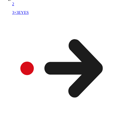
2
3×3EYES