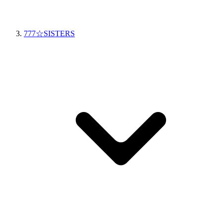
777☆SISTERS