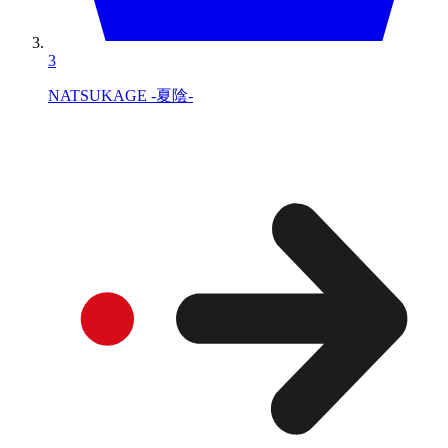
3
NATSUKAGE -夏陰-