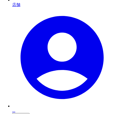
店舗
...