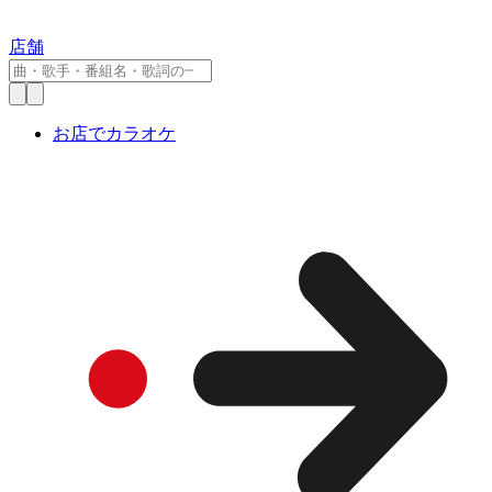
店舗
お店でカラオケ