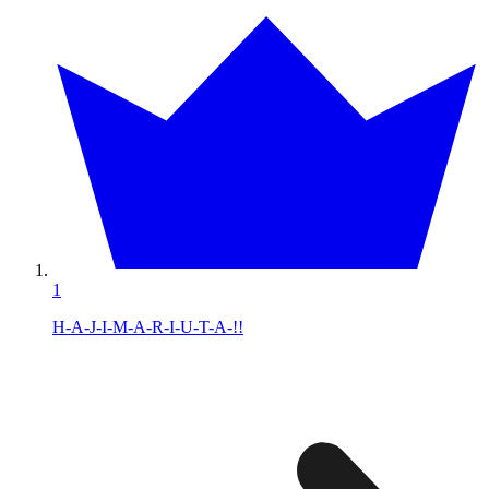
1
H-A-J-I-M-A-R-I-U-T-A-!!