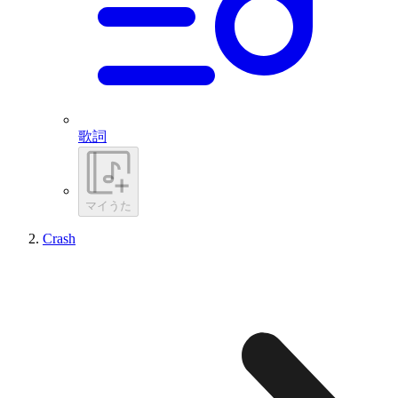
歌詞
マイうた
Crash