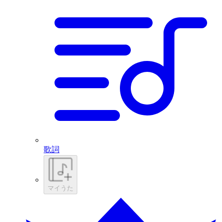
歌詞
マイうた