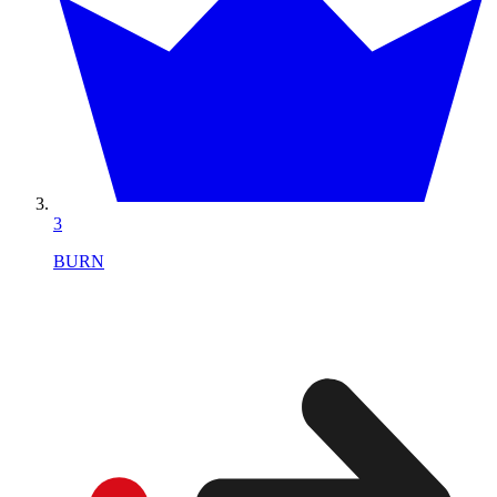
3
BURN