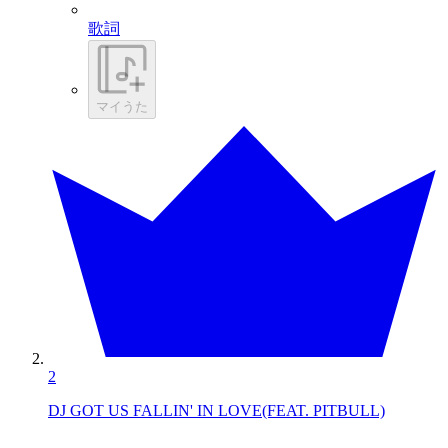
歌詞
マイうた
2
DJ GOT US FALLIN' IN LOVE(FEAT. PITBULL)