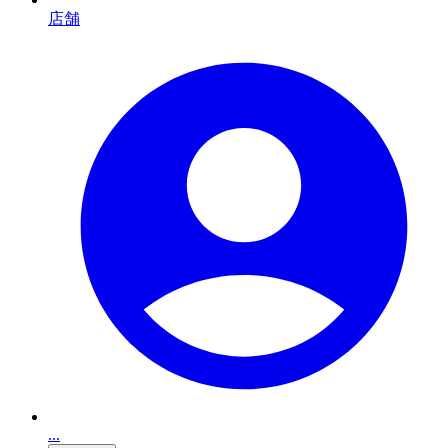
店舗
...