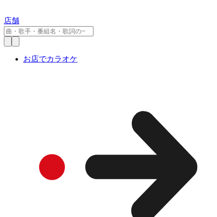
店舗
お店でカラオケ