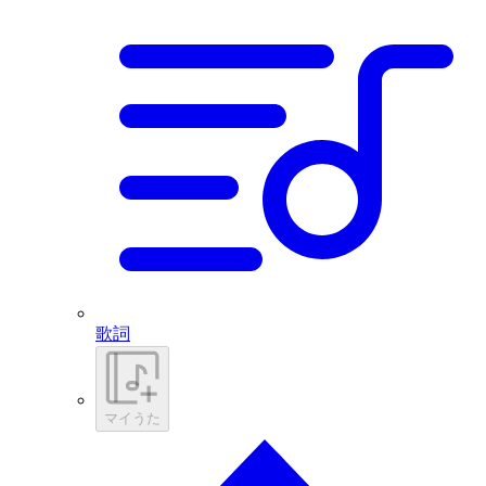
歌詞
マイうた