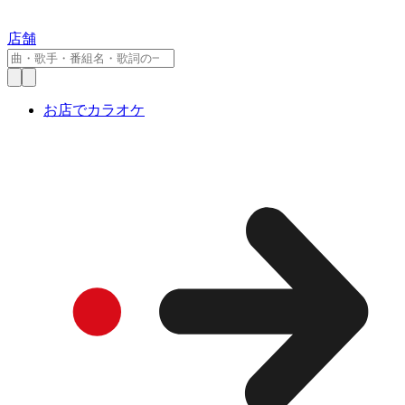
店舗
お店でカラオケ