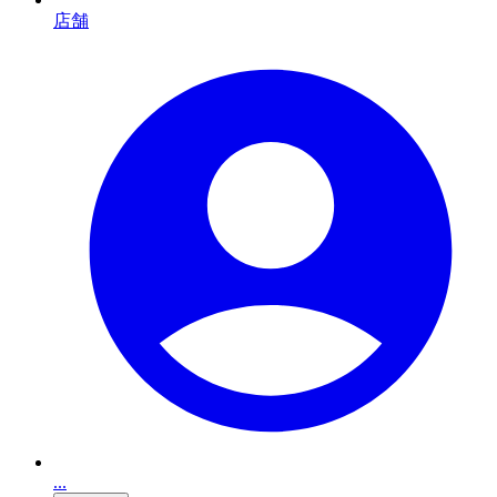
店舗
...