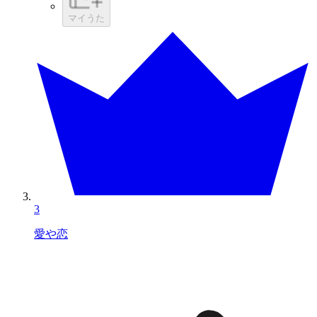
マイうた
3
愛や恋