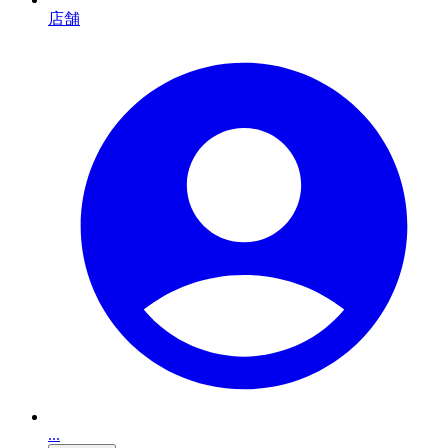
店舗
...