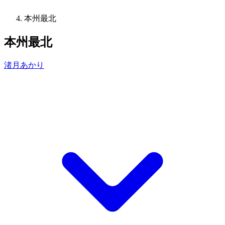
本州最北
本州最北
渚月あかり