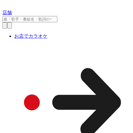
店舗
お店でカラオケ