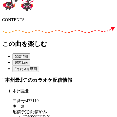
CONTENTS
この曲を楽しむ
配信情報
関連動画
#うたスキ動画
"本州最北"
のカラオケ配信情報
本州最北
曲番号
:
433119
キー
:
0
配信予定
:
配信済み
JOYSOUND X1