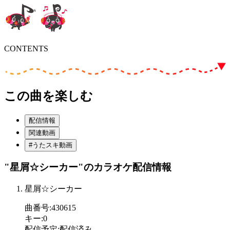
CONTENTS
この曲を楽しむ
配信情報
関連動画
#うたスキ動画
"星屑☆シーカー"
のカラオケ配信情報
星屑☆シーカー
曲番号
:
430615
キー
:
0
配信予定
:
配信済み