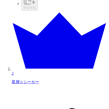
マイうた
2
星屑☆シーカー