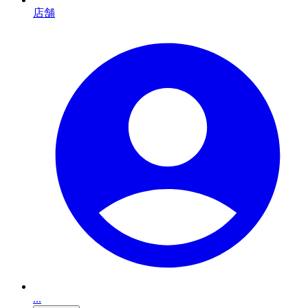
店舗
...