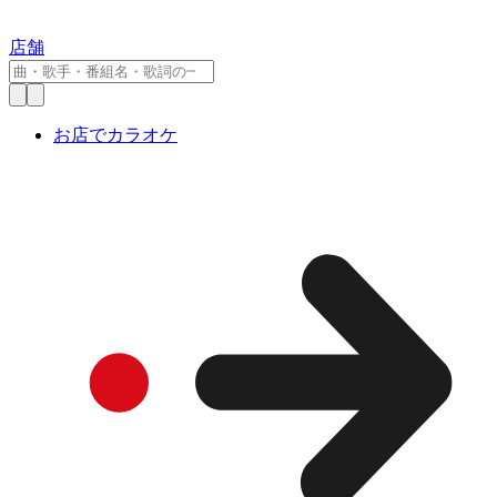
店舗
お店でカラオケ