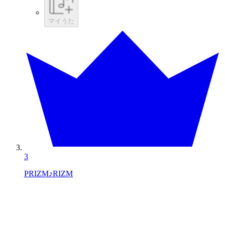
マイうた
3
PRIZM♪RIZM