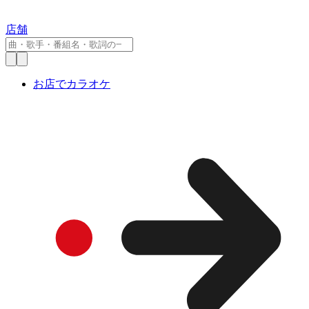
店舗
お店でカラオケ