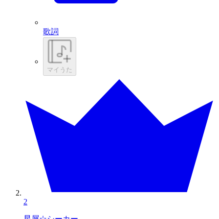
歌詞
マイうた
2
星屑☆シーカー