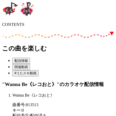
CONTENTS
この曲を楽しむ
配信情報
関連動画
#うたスキ動画
"Wanna Be《レコおと》"
のカラオケ配信情報
Wanna Be《レコおと》
曲番号
:
813513
キー
:
0
配信予定
:
配信済み