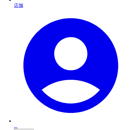
店舗
...