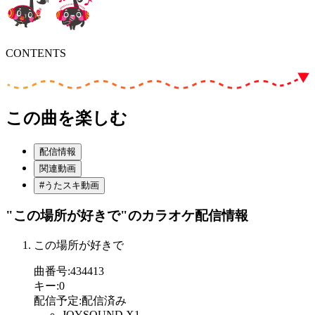
CONTENTS
この曲を楽しむ
配信情報
関連動画
#うたスキ動画
"この場所が好きで"
のカラオケ配信情報
この場所が好きで
曲番号
:
434413
キー
:
0
配信予定
:
配信済み
JOYSOUND X1