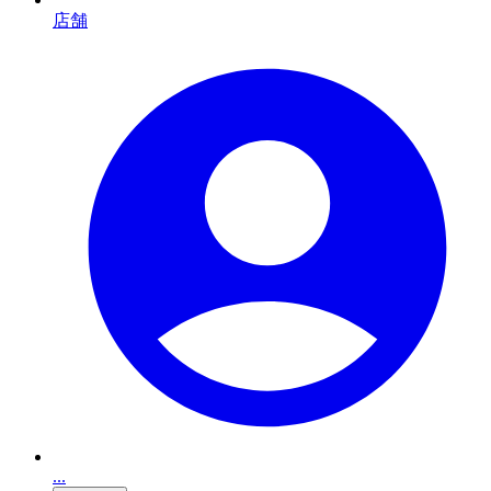
店舗
...