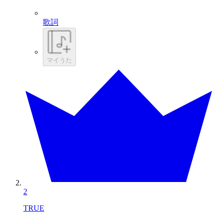
歌詞
マイうた
2
TRUE