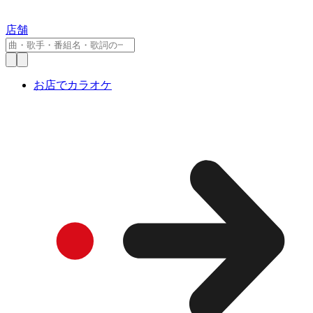
店舗
お店でカラオケ