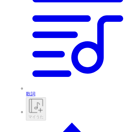
歌詞
マイうた