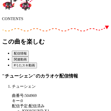
CONTENTS
この曲を楽しむ
配信情報
関連動画
#うたスキ動画
"チューシェン"
のカラオケ配信情報
チューシェン
曲番号
:
504969
キー
:
0
配信予定
:
配信済み
JOYSOUND X1