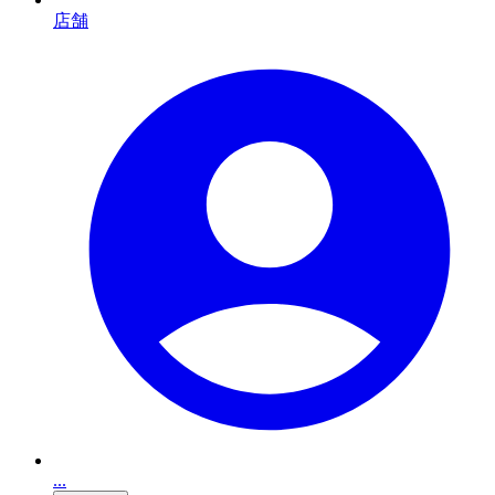
店舗
...