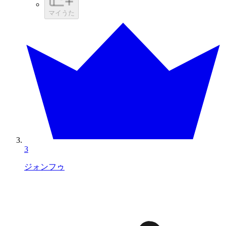
マイうた
3
ジォンフゥ