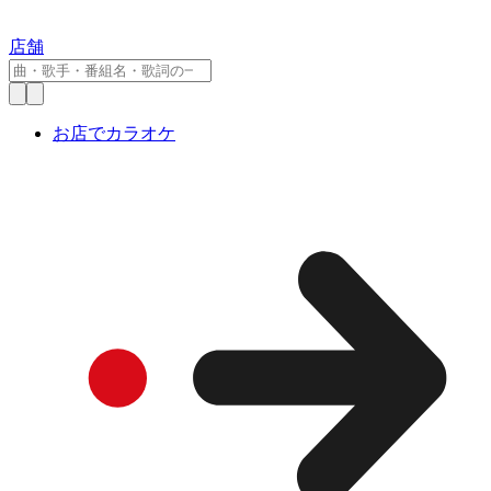
店舗
お店でカラオケ