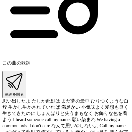
この曲の歌詞
歌詞を贈る
思い出したよ たしか此処は まだ夢の最中 ひりつくような白
煙 生かし生かされていれば 満足かい 小気味よく愛想も良く
生きてきたのに しょんぼりと失うまもなく お飾りな色を着
よう I heard someone call my name. 願い染まれ We having a
common axis. I don't care なんて思いやしないよ Call my name.
いつだって此処で 燃やしているよ 絶やしない炎を 並んだア