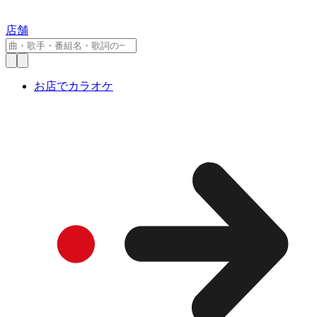
店舗
お店でカラオケ