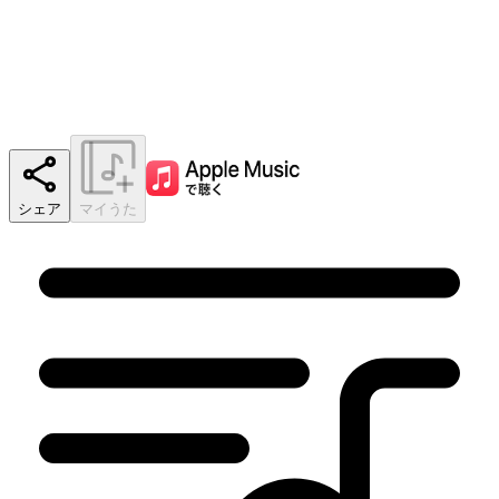
シェア
マイうた