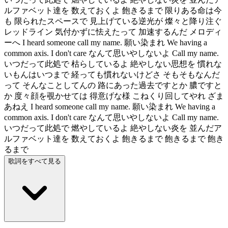
ルファベット達を 数えておくよ 飽きるまで 限りある命は今
も 限られたスペースで 見上げている逆光が 燦々と降り注ぐ
レッドライン 気付かずに怯えたって 加速するんだ メロディ
ーへ I heard someone call my name. 願い染まれ We having a
common axis. I don't care なんて思いやしないよ Call my name.
いつだって此処で 枯らしているよ 絶やしない思想を 慣れな
いもんはいつまで 経っても慣れないけどさ そもそもなんだ
って そんなことしてんの 路にあった過去ですとか 膿ですと
か 度々顔を覗かせては 得意げな様 こねくり回してやれ ざま
あねえ I heard someone call my name. 願い染まれ We having a
common axis. I don't care なんて思いやしないよ Call my name.
いつだって此処で 燃やしているよ 絶やしない炎を 並んだア
ルファベット達を 数えておくよ 飽きるまで 飽きるまで 飽き
るまで
歌詞をすべて見る