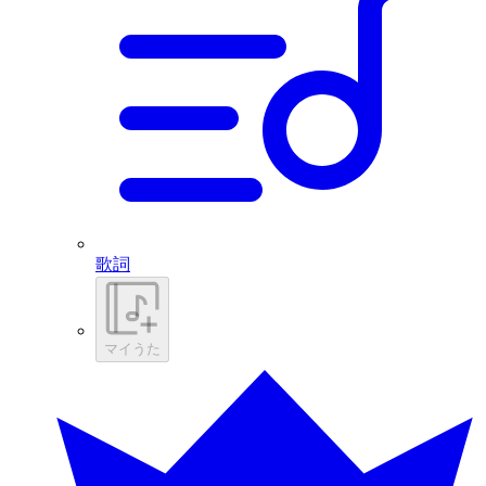
歌詞
マイうた