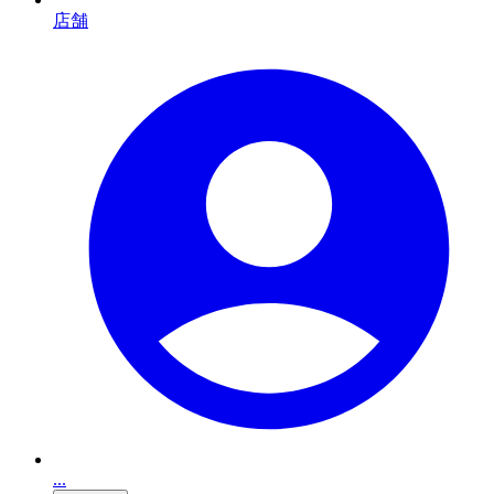
店舗
...