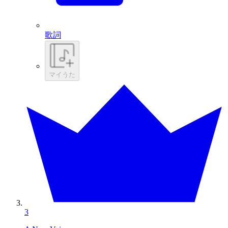
歌詞
マイうた
3