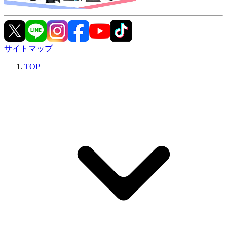
サイトマップ
TOP