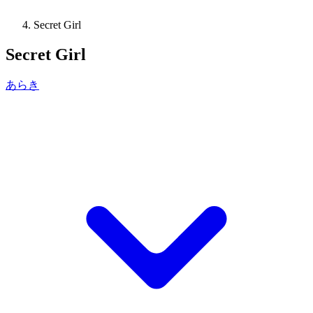
Secret Girl
Secret Girl
あらき