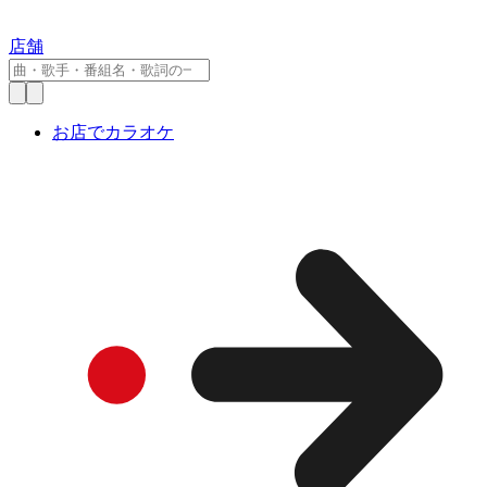
店舗
お店でカラオケ