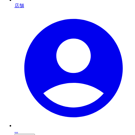
店舗
...