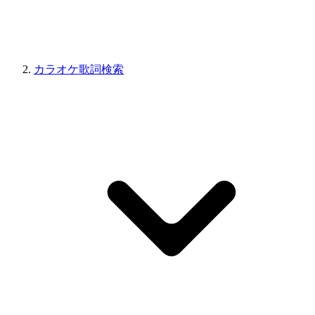
カラオケ歌詞検索