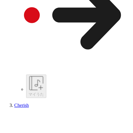
マイうた
Cherish