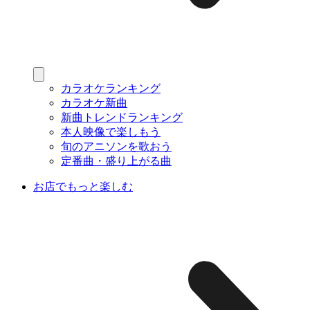
カラオケランキング
カラオケ新曲
新曲トレンドランキング
本人映像で楽しもう
旬のアニソンを歌おう
定番曲・盛り上がる曲
お店でもっと楽しむ