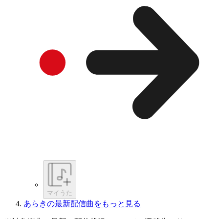
マイうた
あらきの最新配信曲をもっと見る