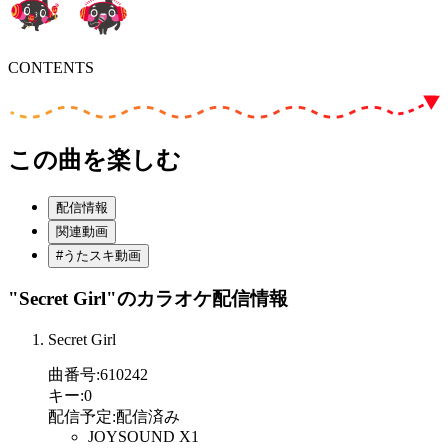
CONTENTS
この曲を楽しむ
配信情報
関連動画
#うたスキ動画
"Secret Girl"
のカラオケ配信情報
Secret Girl
曲番号
:
610242
キー
:
0
配信予定
:
配信済み
JOYSOUND X1