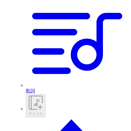
歌詞
マイうた