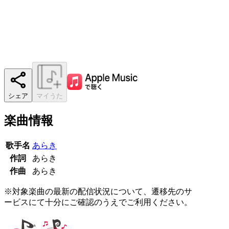
シェア
マイうた
楽曲情報
歌手名
あらき
作詞
あらき
作曲
あらき
※対象楽曲の最新の配信状況について、遷移先のサ
ービスにて十分にご確認のうえでご利用ください。