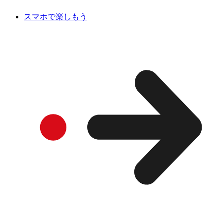
スマホで楽しもう