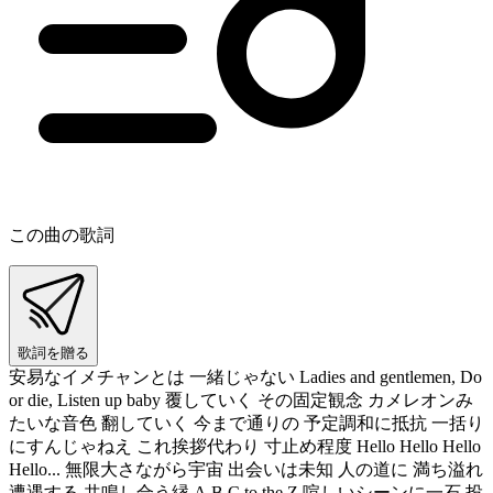
この曲の歌詞
歌詞を贈る
安易なイメチャンとは 一緒じゃない Ladies and gentlemen, Do
or die, Listen up baby 覆していく その固定観念 カメレオンみ
たいな音色 翻していく 今まで通りの 予定調和に抵抗 一括り
にすんじゃねえ これ挨拶代わり 寸止め程度 Hello Hello Hello
Hello... 無限大さながら宇宙 出会いは未知 人の道に 満ち溢れ
遭遇する 共鳴し合う縁 A,B,C to the Z 喧しいシーンに一石 投