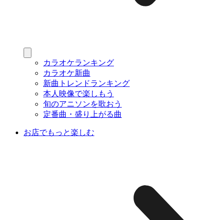
カラオケランキング
カラオケ新曲
新曲トレンドランキング
本人映像で楽しもう
旬のアニソンを歌おう
定番曲・盛り上がる曲
お店でもっと楽しむ