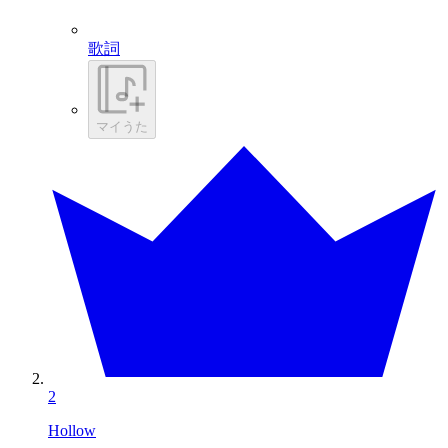
歌詞
マイうた
2
Hollow