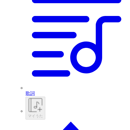
歌詞
マイうた