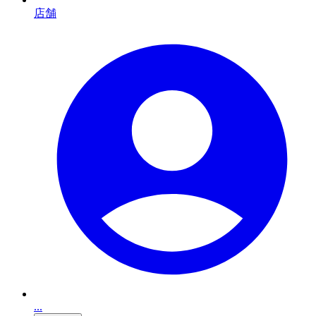
店舗
...