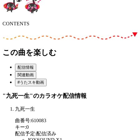
CONTENTS
この曲を楽しむ
配信情報
関連動画
#うたスキ動画
"九死一生"
のカラオケ配信情報
九死一生
曲番号
:
610083
キー
:
0
配信予定
:
配信済み
JOYSOUND X1