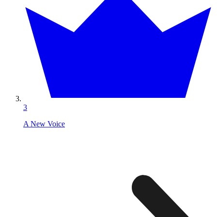
3
A New Voice