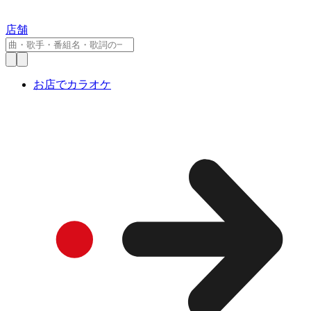
店舗
お店でカラオケ