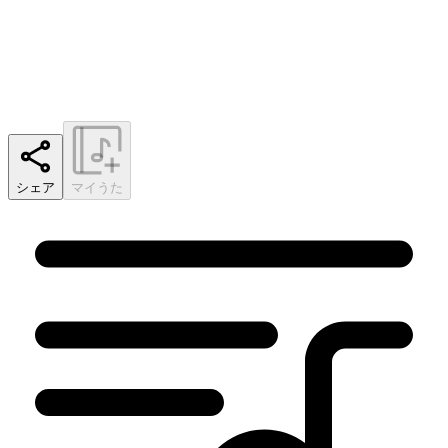
シェア
マイうた