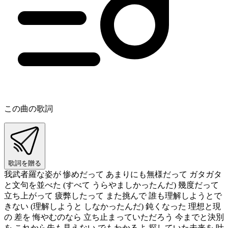
この曲の歌詞
歌詞を贈る
我武者羅な姿が 惨めだって あまりにも無様だって ガタガタ
と文句を並べた (すべて うらやましかったんだ) 幾度だって
立ち上がって 疲弊したって また挑んで 誰も理解しようとで
きない (理解しようと しなかったんだ) 鈍くなった 理想と現
の 差を 悔やむのなら 立ち止まっていただろう 今までと決別
を これから先も見えない でもわかるよ 探していた未来を 叶