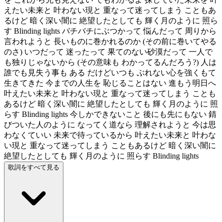
えたい未来と 叶わない現と 重なって迷ってしまう こともあ
るけど 暗く深い闇に 絶望したとしても 輝く月のように 照ら
す Blinding lights バチバチにぶつかって 悩んだって 周りから
言われようと 長いものに巻かれるのか (その前に巻いてやる
のさ) いつだって 迷ったって 果てのない砂漠だって 一人で
も独りじゃないから (その意味も わかってるんだろう?) 人は
誰でも見失う事も ある だけどいつも ぶれない心を強くもて
生きてきた 今までの人生を 恥じることはない 進もう明日へ
叶えたい未来と 叶わない現と 重なって迷ってしまう ことも
あるけど 暗く深い闇に 絶望したとしても 輝く月のように 照
らす Blinding lights 今しかできないこと 後にも先にもない 錆
びついた人のように なってく道なら 理解されようと 今は思
わなくていい 未来で待っているから 叶えたい未来と 叶わな
い現と 重なって迷ってしまう こともあるけど 暗く深い闇に
絶望したとしても 輝く月のように 照らす Blinding lights
歌詞をすべて見る