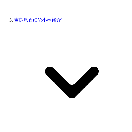
吉良凰香(CV:小林裕介)