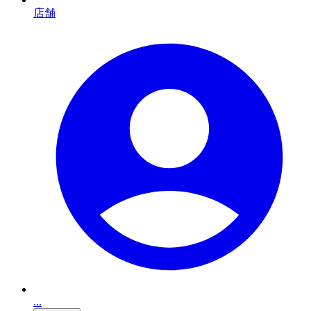
店舗
...