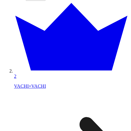
2
VACHI×VACHI