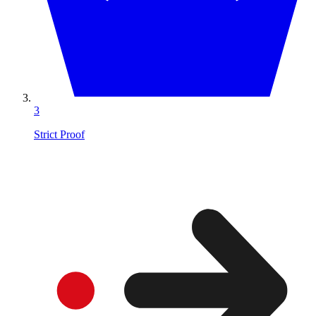
3
Strict Proof