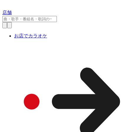
店舗
お店でカラオケ