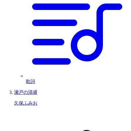
歌詞
瀬戸の清盛
久保ふみお