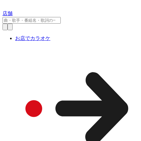
店舗
お店でカラオケ