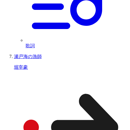
歌詞
瀬戸海の漁師
堀宰豪