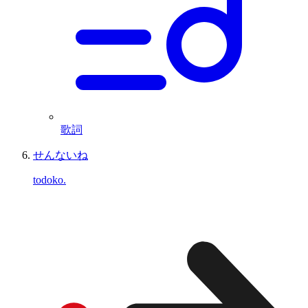
歌詞
せんないね
todoko.