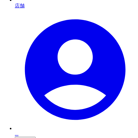
店舗
...