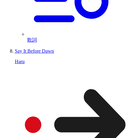
歌詞
Say It Before Dawn
Haru