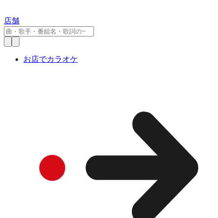
店舗
お店でカラオケ