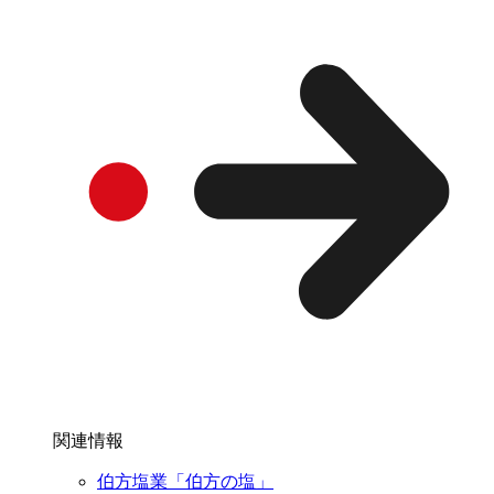
関連情報
伯方塩業「伯方の塩」