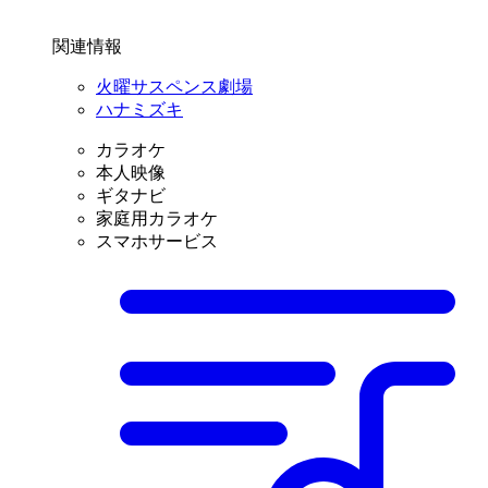
関連情報
火曜サスペンス劇場
ハナミズキ
カラオケ
本人映像
ギタナビ
家庭用カラオケ
スマホサービス