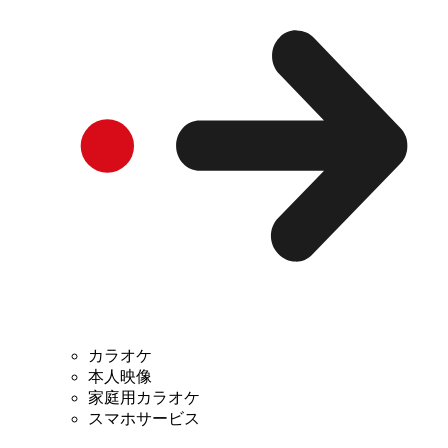
カラオケ
本人映像
家庭用カラオケ
スマホサービス