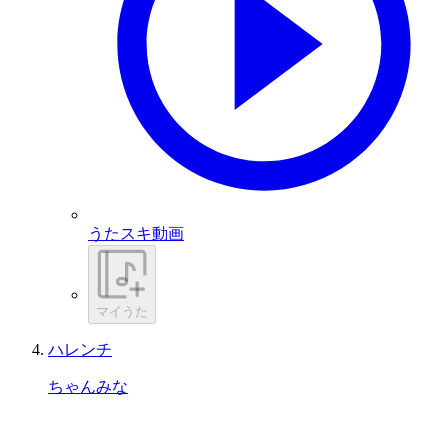
うたスキ動画
マイうた
ハレンチ
ちゃんみな