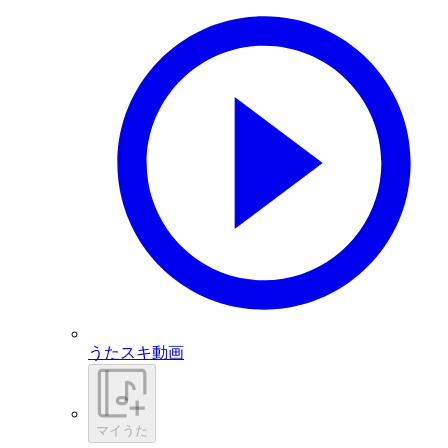
うたスキ動画
マイうた