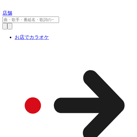
店舗
お店でカラオケ