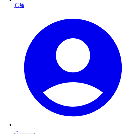
店舗
...