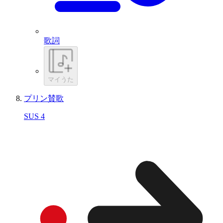
歌詞
マイうた
プリン賛歌
SUS 4