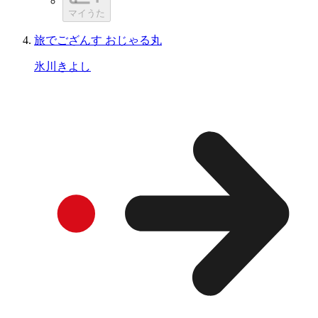
マイうた
旅でござんす おじゃる丸
氷川きよし