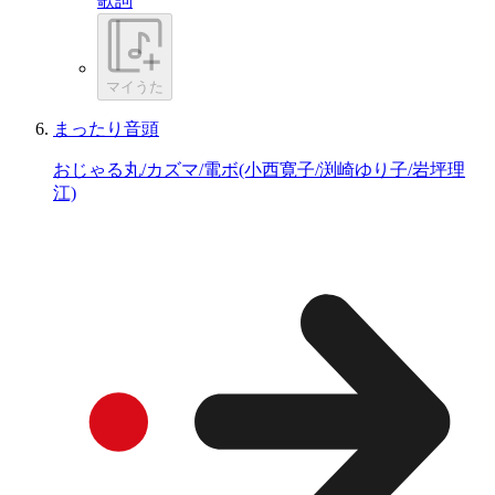
歌詞
マイうた
まったり音頭
おじゃる丸/カズマ/電ボ(小西寛子/渕崎ゆり子/岩坪理
江)