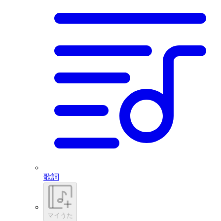
歌詞
マイうた