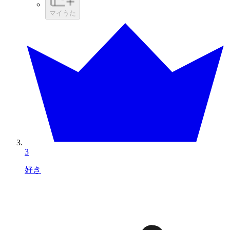
マイうた
3
好き