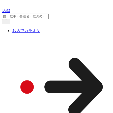
店舗
お店でカラオケ