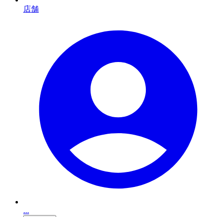
店舗
...