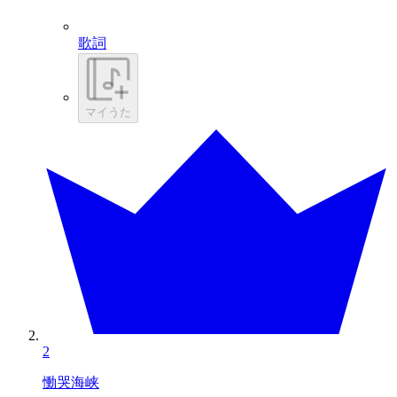
歌詞
マイうた
2
慟哭海峡