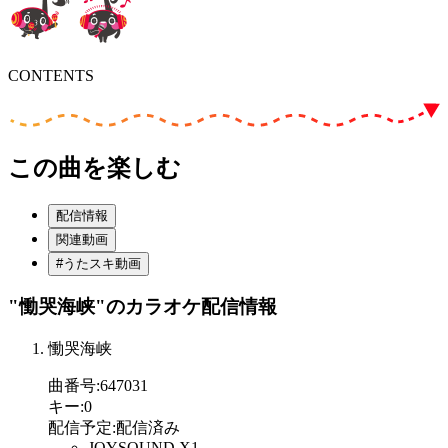
CONTENTS
この曲を楽しむ
配信情報
関連動画
#うたスキ動画
"慟哭海峡"
のカラオケ配信情報
慟哭海峡
曲番号
:
647031
キー
:
0
配信予定
:
配信済み
JOYSOUND X1