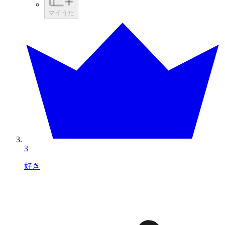
マイうた
3
好き