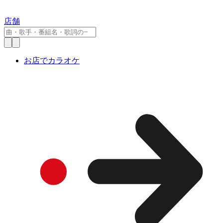
店舗
お店でカラオケ