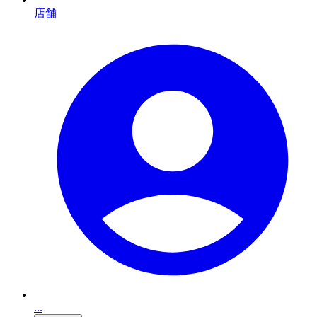
店舗
...