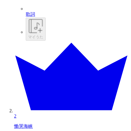
歌詞
マイうた
2
慟哭海峡