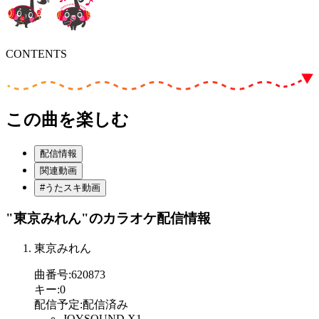
CONTENTS
この曲を楽しむ
配信情報
関連動画
#うたスキ動画
"東京みれん"
のカラオケ配信情報
東京みれん
曲番号
:
620873
キー
:
0
配信予定
:
配信済み
JOYSOUND X1