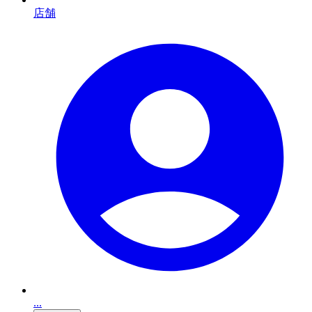
店舗
...