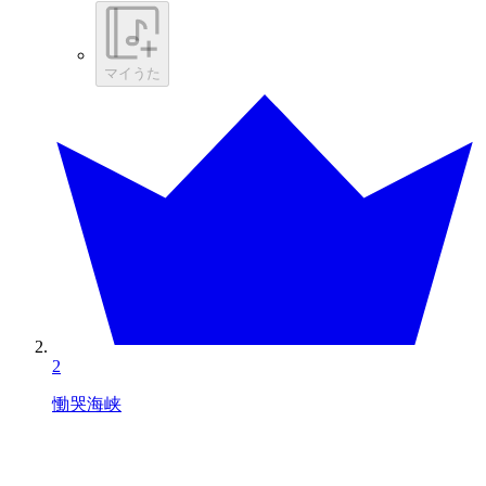
マイうた
2
慟哭海峡