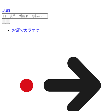
店舗
お店でカラオケ