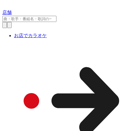
店舗
お店でカラオケ