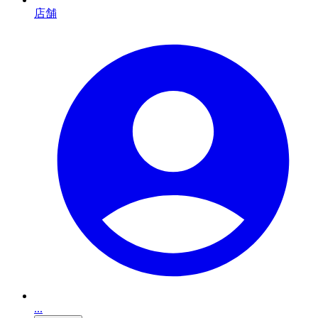
店舗
...