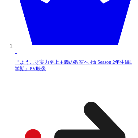
1
『ようこそ実力至上主義の教室へ 4th Season 2年生編1
学期』PV映像