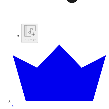
マイうた
3