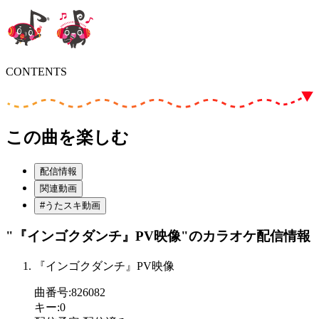
CONTENTS
この曲を楽しむ
配信情報
関連動画
#うたスキ動画
"『インゴクダンチ』PV映像"
のカラオケ配信情報
『インゴクダンチ』PV映像
曲番号
:
826082
キー
:
0