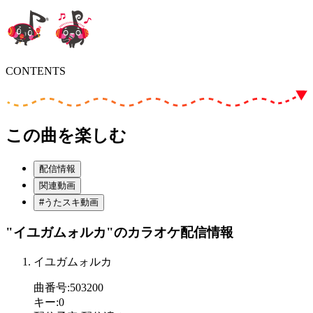
CONTENTS
この曲を楽しむ
配信情報
関連動画
#うたスキ動画
"イユガムォルカ"
のカラオケ配信情報
イユガムォルカ
曲番号
:
503200
キー
:
0