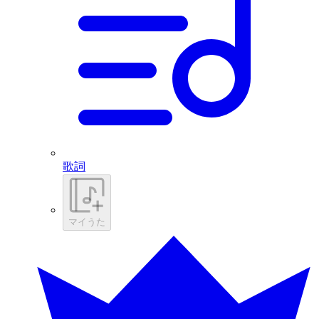
歌詞
マイうた