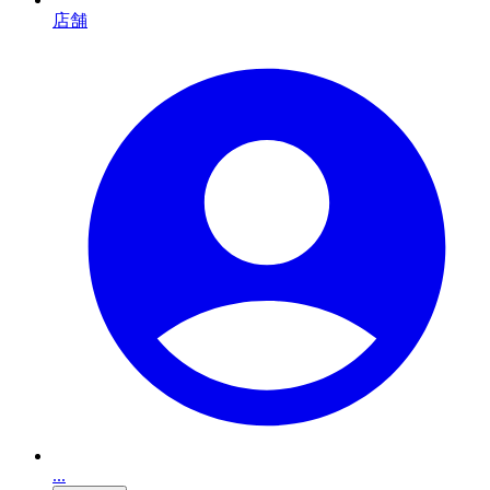
店舗
...