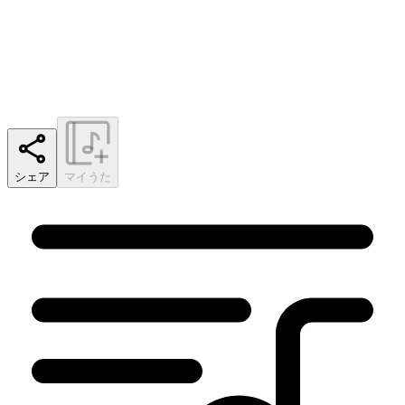
シェア
マイうた