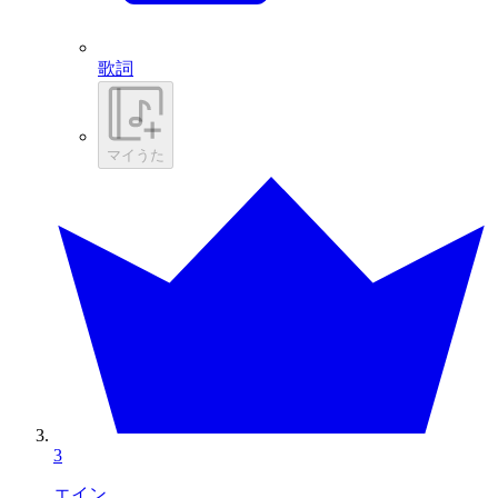
歌詞
マイうた
3
エイン