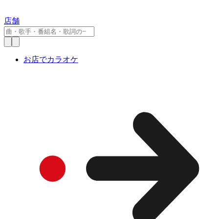
店舗
お店でカラオケ