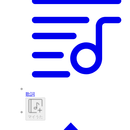
歌詞
マイうた