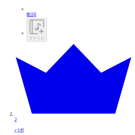
歌詞
マイうた
2
パボ