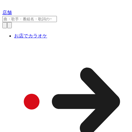
店舗
お店でカラオケ