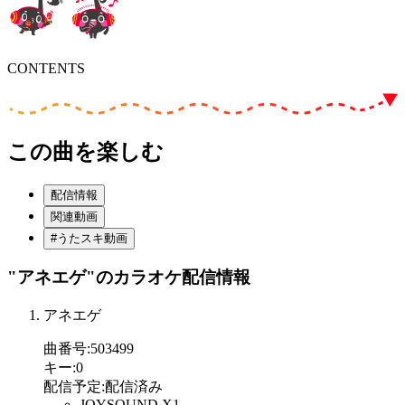
CONTENTS
この曲を楽しむ
配信情報
関連動画
#うたスキ動画
"アネエゲ"
のカラオケ配信情報
アネエゲ
曲番号
:
503499
キー
:
0
配信予定
:
配信済み
JOYSOUND X1