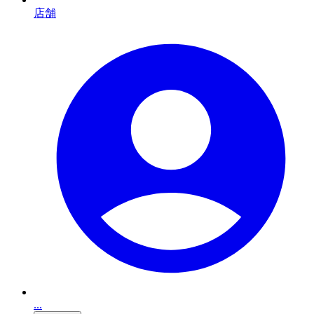
店舗
...