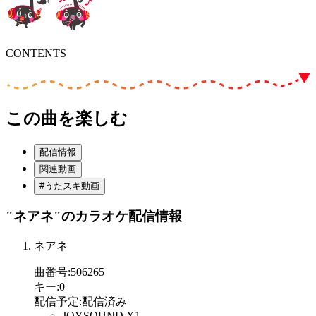
CONTENTS
この曲を楽しむ
配信情報
関連動画
#うたスキ動画
"ネアネ"
のカラオケ配信情報
ネアネ
曲番号
:
506265
キー
:
0
配信予定
:
配信済み
JOYSOUND X1