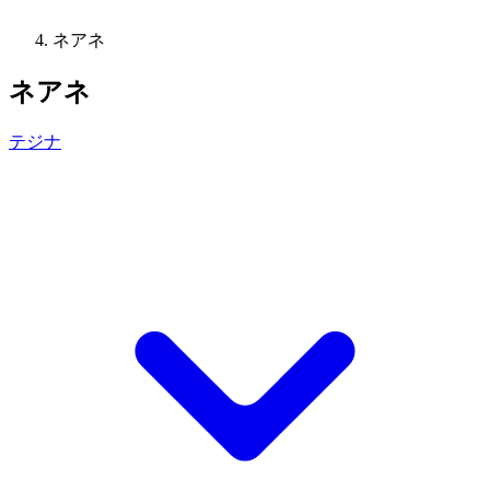
ネアネ
ネアネ
テジナ