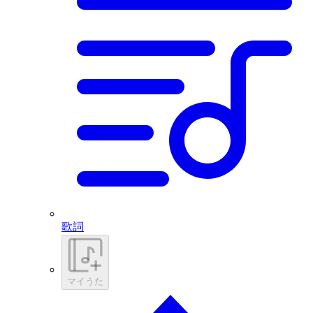
歌詞
マイうた