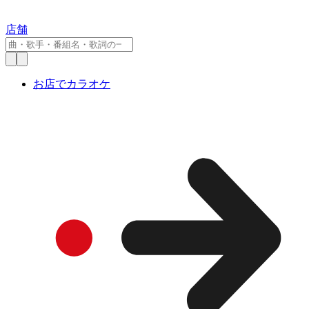
店舗
お店でカラオケ