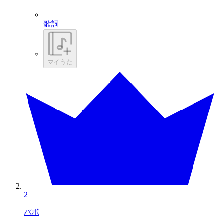
歌詞
マイうた
2
パボ