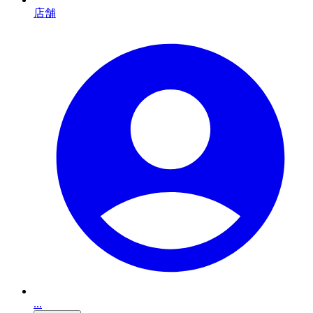
店舗
...