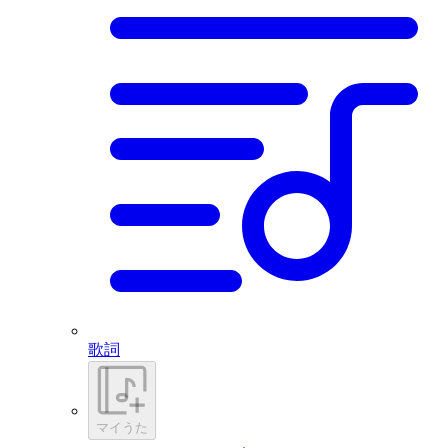
歌詞
マイうた