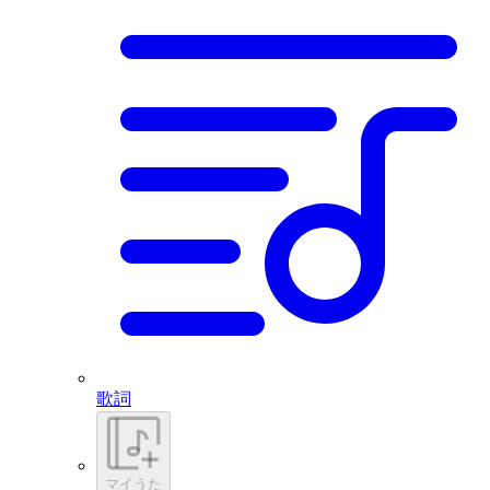
歌詞
マイうた