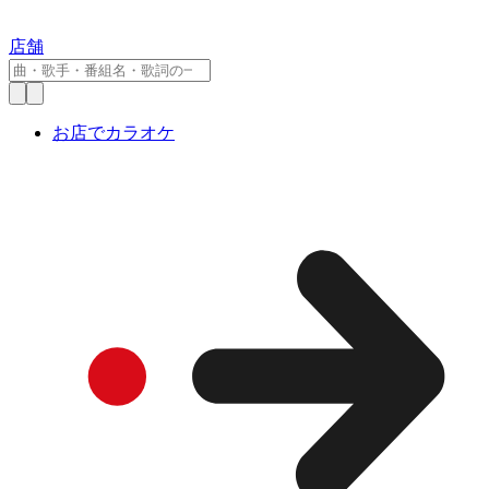
店舗
お店でカラオケ