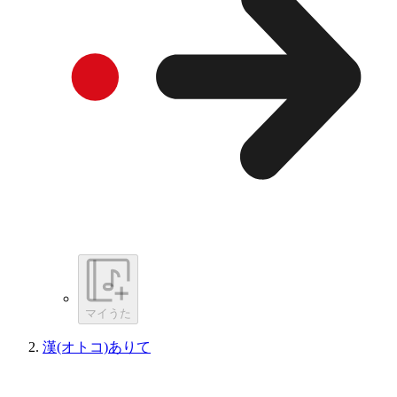
マイうた
漢(オトコ)ありて