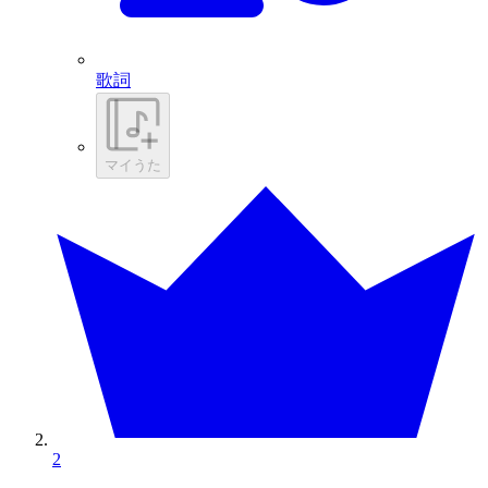
歌詞
マイうた
2